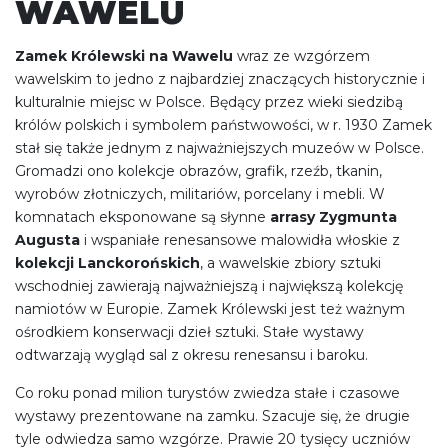
WAWELU
Zamek Królewski na Wawelu
wraz ze wzgórzem
wawelskim to jedno z najbardziej znaczących historycznie i
kulturalnie miejsc w Polsce. Będący przez wieki siedzibą
królów polskich i symbolem państwowości, w r. 1930 Zamek
stał się także jednym z najważniejszych muzeów w Polsce.
Gromadzi ono kolekcje obrazów, grafik, rzeźb, tkanin,
wyrobów złotniczych, militariów, porcelany i mebli. W
komnatach eksponowane są słynne
arrasy Zygmunta
Augusta
i wspaniałe renesansowe malowidła włoskie z
kolekcji Lanckorońskich
, a wawelskie zbiory sztuki
wschodniej zawierają najważniejszą i największą kolekcję
namiotów w Europie. Zamek Królewski jest też ważnym
ośrodkiem konserwacji dzieł sztuki. Stałe wystawy
odtwarzają wygląd sal z okresu renesansu i baroku.
Co roku ponad milion turystów zwiedza stałe i czasowe
wystawy prezentowane na zamku. Szacuje się, że drugie
tyle odwiedza samo wzgórze. Prawie 20 tysięcy uczniów