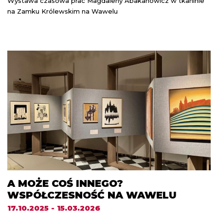
Wystawa czasowa prac Magdaleny Abakanowicz w tkaninie
na Zamku Królewskim na Wawelu
A MOŻE COŚ INNEGO?
WSPÓŁCZESNOŚĆ NA WAWELU
17.10.2025 - 15.03.2026