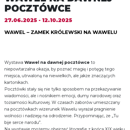
POCZTÓWCE
27.06.2025 - 12.10.2025
WAWEL – ZAMEK KRÓLEWSKI NA WAWELU
Wystawa
Wawel na dawnej pocztówce
to
niepowtarzalna okazja, by poznać magię i potęgę tego
miejsca, utrwaloną na niewielkich, ale jakże znaczących
kartonikach.
Pocztówki stały się nie tylko sposobem na przekazywanie
wiadomości, ale i nośnikiem emocji, dumy narodowej oraz
tożsamości kulturowej. W czasach zaborów umieszczany
na pocztówkach wizerunek Wawelu wyrażał pragnienie
wolności i nadzieję na odrodzenie. Przypominając, że „Tu
bije serce narodu”.
Na wystawie możemy obejrzeć litografie z końca XIX wieku