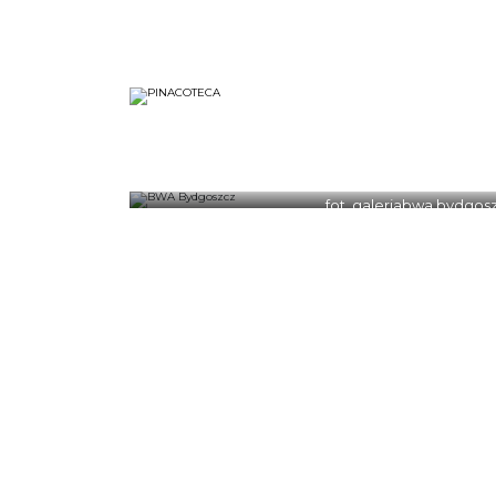
fot. galeriabwa.bydgosz