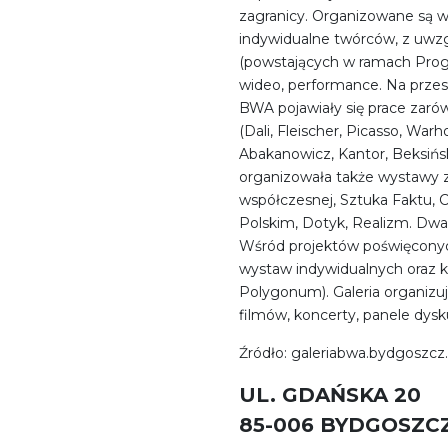
zagranicy. Organizowane są 
indywidualne twórców, z uwzg
(powstających w ramach Prog
wideo, performance. Na przest
BWA pojawiały się prace zaró
(Dali, Fleischer, Picasso, Warh
Abakanowicz, Kantor, Beksińsk
organizowała także wystawy 
współczesnej, Sztuka Faktu,
Polskim, Dotyk, Realizm. Dwa 
Wśród projektów poświęconych
wystaw indywidualnych oraz k
Polygonum). Galeria organizuj
filmów, koncerty, panele dysk
Źródło: galeriabwa.bydgoszcz.
UL. GDAŃSKA 20
85-006 BYDGOSZC