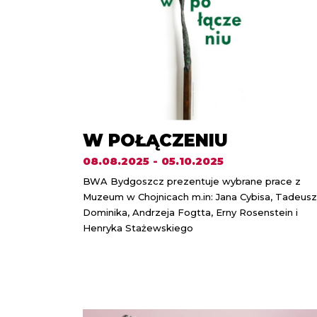
W POŁĄCZENIU
08.08.2025 - 05.10.2025
BWA Bydgoszcz prezentuje wybrane prace z
Muzeum w Chojnicach m.in: Jana Cybisa, Tadeus
Dominika, Andrzeja Fogtta, Erny Rosenstein i
Henryka Stażewskiego