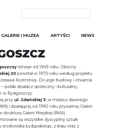
GALERIE I MUZEA
ARTYŚCI
NEWS
GOSZCZ
goszczy
istnieje od 1949 roku. Obecny
skiej 20
powstał w 1970 roku według projektu
zisława Kostrzewy. Do jego budowy i otwarcia
– polski działacz społeczny i kulturalny,
o w Bydgoszczy.
się przy
ul. Gdańskiej 3
, w miejscu dawnego
9) i działającej od 1990 roku prywatnej Galerii
strukturę Galerii Miejskiej BWA).
ntowane są wszystkie dyscypliny sztuki
 środowiska bydgoskiego, z kraju oraz z