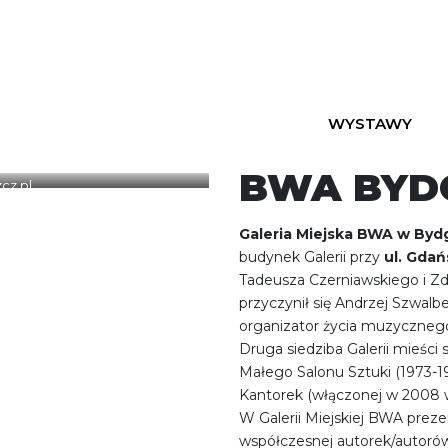
WYSTAWY
BWA BYD
cz.pl
Galeria Miejska BWA w Byd
budynek Galerii przy
ul. Gdań
Tadeusza Czerniawskiego i Zd
przyczynił się Andrzej Szwalbe 
organizator życia muzyczneg
Druga siedziba Galerii mieści 
Małego Salonu Sztuki (1973-198
Kantorek (włączonej w 2008 w 
W Galerii Miejskiej BWA preze
współczesnej autorek/autorów