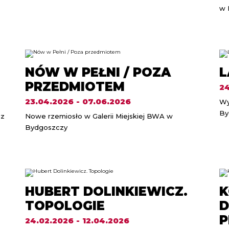
w 
NÓW W PEŁNI / POZA
L
PRZEDMIOTEM
24
23.04.2026 - 07.06.2026
Wy
By
cz
Nowe rzemiosło w Galerii Miejskiej BWA w
Bydgoszczy
HUBERT DOLINKIEWICZ.
K
TOPOLOGIE
D
P
24.02.2026 - 12.04.2026