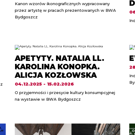
Kanon wzorów ikonograficznych wypracowany
przez artystę w pracach prezentowanych w BWA
06
Bydgoszcz
In
APETYTY. NATALIA LL.
E
KAROLINA KONOPKA.
28
ALICJA KOZŁOWSKA
In
By
04.12.2025 - 15.02.2026
cz
O przyjemności i przesycie kultury konsumpcyjnej
na wystawie w BWA Bydgoszcz