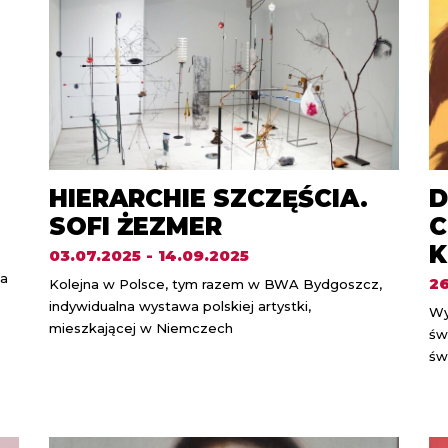
HIERARCHIE SZCZĘŚCIA.
D
SOFI ŻEZMER
C
K
03.07.2025 - 14.09.2025
za
26
Kolejna w Polsce, tym razem w BWA Bydgoszcz,
indywidualna wystawa polskiej artystki,
Wy
mieszkającej w Niemczech
św
św