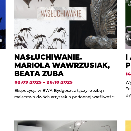
NASŁUCHIWANIE.
I
MARIOLA WAWRZUSIAK,
P
BEATA ZUBA
14
02.09.2025 - 26.10.2025
Wy
Fe
Ekspozycja w BWA Bydgoszcz łączy rzeźbę i
By
malarstwo dwóch artystek o podobnej wrażliwości