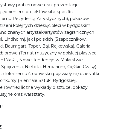
wystawy problemowe oraz prezentacje
lędnieniem projektów site-specific
ramu Rezydencji Artystycznych), pokazów
rzeni kolejnych dziesięcioleci w bydgoskim
wno znanych artystek/artystów zagranicznych
ol, Lindholm), jak i polskich (Szapocznikow,
i, Baumgart, Topor, Baj, Rajkowska). Galeria
zbiorowe (Temat muzyczny w polskiej plastyce
 CHINaRT, Nowe Tendencje w Malarstwie
Spojrzenia, Nietota, Herbarium, Ciężkie Czasy).
 lokalnemu środowisku pojawiały się dziesiątki
onkursy (Biennale Sztuki Bydgoskiej,
e również liczne wykłady o sztuce, pokazy
usyjne oraz warsztaty.
pl
Z