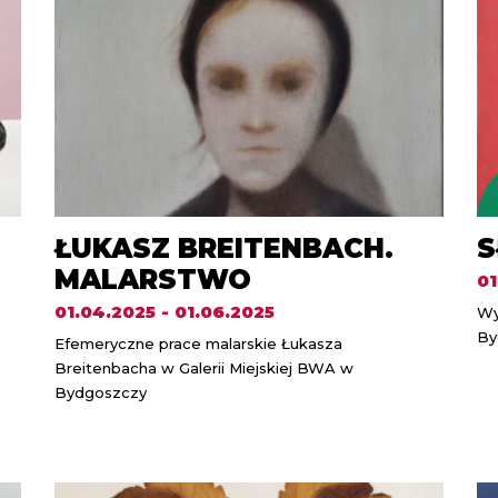
ŁUKASZ BREITENBACH.
S
MALARSTWO
01
01.04.2025 - 01.06.2025
Wy
By
Efemeryczne prace malarskie Łukasza
Breitenbacha w Galerii Miejskiej BWA w
Bydgoszczy