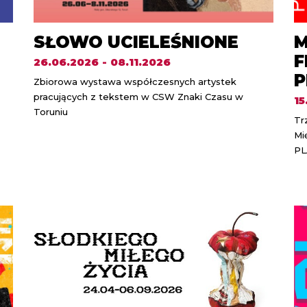
SŁOWO UCIELEŚNIONE
M
F
26.06.2026 - 08.11.2026
P
Zbiorowa wystawa współczesnych artystek
pracujących z tekstem w CSW Znaki Czasu w
15
Toruniu
Tr
Mi
PL