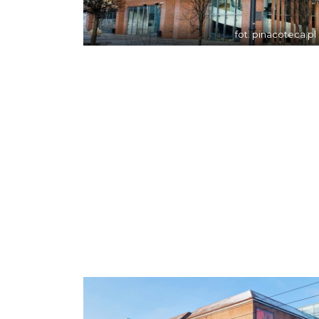
fot. pinacoteca.pl