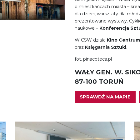
o mieszkańcach miasta – krea
dla dzieci, warsztaty dla młod
prezentowane wystawy. Cykli
naukowe –
Konferencja Szt
W CSW działa
Kino Centrum
oraz
Księgarnia Sztuki
.
fot. pinacoteca.pl
WAŁY GEN. W. SIK
87-100 TORUŃ
SPRAWDŹ NA MAPIE