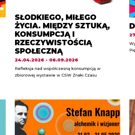
SŁODKIEGO, MIŁEGO
ŻYCIA. MIĘDZY SZTUKĄ,
D
KONSUMPCJĄ I
27
RZECZYWISTOŚCIĄ
Wy
SPOŁECZNĄ
Pi
24.04.2026 - 06.09.2026
Refleksja nad współczesną konsumpcją w
zbiorowej wystawie w CSW Znaki Czasu