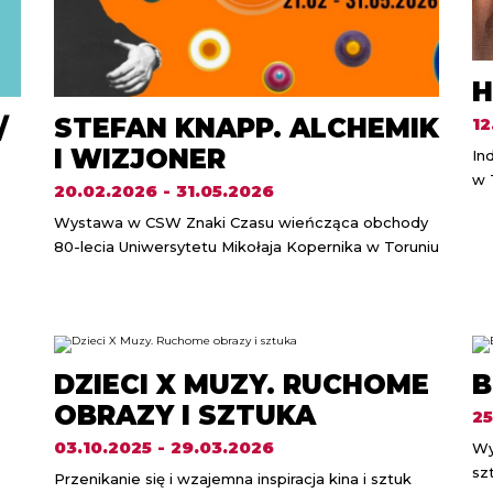
H
/
STEFAN KNAPP. ALCHEMIK
12
I WIZJONER
In
w 
20.02.2026 - 31.05.2026
Wystawa w CSW Znaki Czasu wieńcząca obchody
80-lecia Uniwersytetu Mikołaja Kopernika w Toruniu
DZIECI X MUZY. RUCHOME
B
OBRAZY I SZTUKA
25
03.10.2025 - 29.03.2026
Wy
sz
Przenikanie się i wzajemna inspiracja kina i sztuk