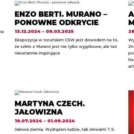
ENZO BERTI. MURANO –
A
PONOWNE ODKRYCIE
M
13.12.2024 - 09.03.2025
26
ha
Ekspozycja w toruńskim CSW jest dowodem na to,
Wy
że szkło z Murano jest nie tylko wyjątkowe, ale też
Zn
nieustannie inspirujące
po
hi
ar
MARTYNA CZECH.
JAŁOWIZNA
19.07.2024 - 01.09.2024
Jałowa ziemia. Wydrążeni ludzie, tak słowami T.S.