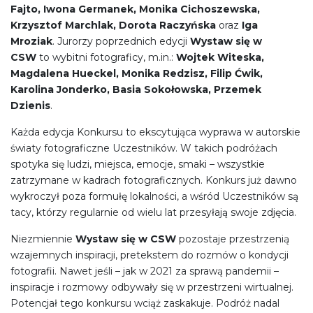
Fajto, Iwona Germanek, Monika Cichoszewska,
Krzysztof Marchlak, Dorota Raczyńska
oraz
Iga
Mroziak
. Jurorzy poprzednich edycji
Wystaw się w
CSW
to wybitni fotograficy, m.in.:
Wojtek Witeska,
Magdalena Hueckel, Monika Redzisz, Filip Ćwik,
Karolina Jonderko, Basia Sokołowska, Przemek
Dzienis
.
Każda edycja Konkursu to ekscytująca wyprawa w autorskie
światy fotograficzne Uczestników. W takich podróżach
spotyka się ludzi, miejsca, emocje, smaki – wszystkie
zatrzymane w kadrach fotograficznych. Konkurs już dawno
wykroczył poza formułę lokalności, a wśród Uczestników są
tacy, którzy regularnie od wielu lat przesyłają swoje zdjęcia.
Niezmiennie
Wystaw się w CSW
pozostaje przestrzenią
wzajemnych inspiracji, pretekstem do rozmów o kondycji
fotografii. Nawet jeśli – jak w 2021 za sprawą pandemii –
inspiracje i rozmowy odbywały się w przestrzeni wirtualnej.
Potencjał tego konkursu wciąż zaskakuje. Podróż nadal