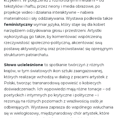
krzykiem. W połączeniu z różnorodnymi mediami – od
tekstyliów i haftu, przez neony i media obrazowe, po
projekcje wideo i działania interaktywne – nabiera
materialności i siły oddziaływania. Wystawa podkreśla także
feministyczny
wymiar języka, który staje się dla kobiet
narzędziem odzyskiwania głosu i przestrzeni. Artystki
wykorzystują go także, by komentować współczesną
rzeczywistość społeczno-polityczną, akcentować swą
postawę aktywistyczną oraz przeciwstawiać się opresyjnym
strukturom patriarchatu.
Słowo ucieleśnione
to spotkanie twórczyń z różnych
krajów, w tym światowych ikon sztuki zaangażowanej,
których realizacje wchodzą w dialog z pracami artystek z
Polski, tworząc transnarodową opowieść o kobiecych
doświadczeniach. Ich wypowiedzi mają różne tonacje – od
poetyckich i intymnych po krytyczne i polityczne – i
rezonują na różnych poziomach z wrażliwością osób je
odbierających. Wystawa zaprasza do wspólnego wsłuchania
się w wielogłosowy, międzynarodowy chór artystek, które