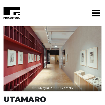
fot. Mykyta Platonov / MNK
UTAMARO