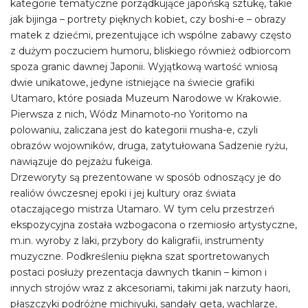
kategorie tematyczne porządkujące japońską sztukę, takie
jak bijinga – portrety pięknych kobiet, czy boshi-e – obrazy
matek z dziećmi, prezentujące ich wspólne zabawy często
z dużym poczuciem humoru, bliskiego również odbiorcom
spoza granic dawnej Japonii. Wyjątkową wartość wniosą
dwie unikatowe, jedyne istniejące na świecie grafiki
Utamaro, które posiada Muzeum Narodowe w Krakowie.
Pierwsza z nich, Wódz Minamoto-no Yoritomo na
polowaniu, zaliczana jest do kategorii musha-e, czyli
obrazów wojowników, druga, zatytułowana Sadzenie ryżu,
nawiązuje do pejzażu fukeiga.
Drzeworyty są prezentowane w sposób odnoszący je do
realiów ówczesnej epoki i jej kultury oraz świata
otaczającego mistrza Utamaro. W tym celu przestrzeń
ekspozycyjna została wzbogacona o rzemiosło artystyczne,
m.in. wyroby z laki, przybory do kaligrafii, instrumenty
muzyczne. Podkreśleniu piękna szat sportretowanych
postaci posłuży prezentacja dawnych tkanin – kimon i
innych strojów wraz z akcesoriami, takimi jak narzuty haori,
płaszczyki podróżne michiyuki, sandały geta, wachlarze,