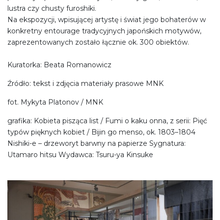
lustra czy chusty furoshiki.
Na ekspozycji, wpisującej artystę i świat jego bohaterów w
konkretny entourage tradycyjnych japońskich motywów,
zaprezentowanych zostało łącznie ok. 300 obiektów.
Kuratorka: Beata Romanowicz
Źródło: tekst i zdjęcia materiały prasowe MNK
fot. Mykyta Platonov / MNK
grafika: Kobieta pisząca list / Fumi o kaku onna, z serii: Pięć
typów pięknych kobiet / Bijin go menso, ok. 1803–1804
Nishiki-e – drzeworyt barwny na papierze Sygnatura:
Utamaro hitsu Wydawca: Tsuru-ya Kinsuke