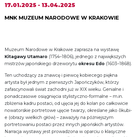
17.01.2025 - 13.04.2025
MNK MUZEUM NARODOWE W KRAKOWIE
Muzeum Narodowe w Krakowie zaprasza na wystawę
Kitagawy Utamaro
(1754–1806), jednego z największych
mistrzów japońskiego drzeworytu
okresu Edo
(1603–1868).
Ten uchodzący za znawcę i piewcę kobiecego piękna
artysta był jednym z pierwszych Japończyków, którzy
zafascynowali świat zachodni już w XIX wieku. Genialne i
ponadczasowe osiągnięcia stylistyczno-formalne – m.in.
zbliżenia kadru postaci, od ujęcia jej do kolan po całkowicie
nowatorskie portretowe ujęcie twarzy, określane jako ōkubi-
e (obrazy wielkich głów) – zaważyły na późniejszym
portretowaniu postaci przez innych japońskich artystów.
Narracja wystawy jest prowadzona w oparciu o klasyczne