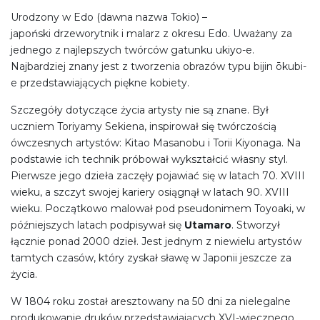
Urodzony w Edo (dawna nazwa Tokio) –
japoński drzeworytnik i malarz z okresu Edo. Uważany za
jednego z najlepszych twórców gatunku ukiyo-e.
Najbardziej znany jest z tworzenia obrazów typu bijin ōkubi-
e przedstawiających piękne kobiety.
Szczegóły dotyczące życia artysty nie są znane. Był
uczniem Toriyamy Sekiena, inspirował się twórczością
ówczesnych artystów: Kitao Masanobu i Torii Kiyonaga. Na
podstawie ich technik próbował wykształcić własny styl.
Pierwsze jego dzieła zaczęły pojawiać się w latach 70. XVIII
wieku, a szczyt swojej kariery osiągnął w latach 90. XVIII
wieku. Początkowo malował pod pseudonimem Toyoaki, w
późniejszych latach podpisywał się
Utamaro
. Stworzył
łącznie ponad 2000 dzieł. Jest jednym z niewielu artystów
tamtych czasów, który zyskał sławę w Japonii jeszcze za
życia.
W 1804 roku został aresztowany na 50 dni za nielegalne
produkowanie druków przedstawiających XVI-wiecznego