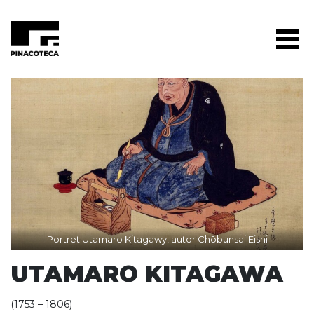
Portret Utamaro Kitagawy, autor Chōbunsai Eishi
UTAMARO KITAGAWA
(1753 – 1806)