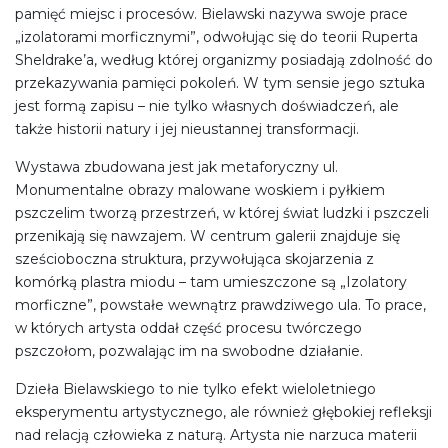
pamięć miejsc i procesów. Bielawski nazywa swoje prace
„izolatorami morficznymi”, odwołując się do teorii Ruperta
Sheldrake’a, według której organizmy posiadają zdolność do
przekazywania pamięci pokoleń. W tym sensie jego sztuka
jest formą zapisu – nie tylko własnych doświadczeń, ale
także historii natury i jej nieustannej transformacji.
Wystawa zbudowana jest jak metaforyczny ul.
Monumentalne obrazy malowane woskiem i pyłkiem
pszczelim tworzą przestrzeń, w której świat ludzki i pszczeli
przenikają się nawzajem. W centrum galerii znajduje się
sześcioboczna struktura, przywołująca skojarzenia z
komórką plastra miodu – tam umieszczone są „Izolatory
morficzne”, powstałe wewnątrz prawdziwego ula. To prace,
w których artysta oddał część procesu twórczego
pszczołom, pozwalając im na swobodne działanie.
Dzieła Bielawskiego to nie tylko efekt wieloletniego
eksperymentu artystycznego, ale również głębokiej refleksji
nad relacją człowieka z naturą. Artysta nie narzuca materii