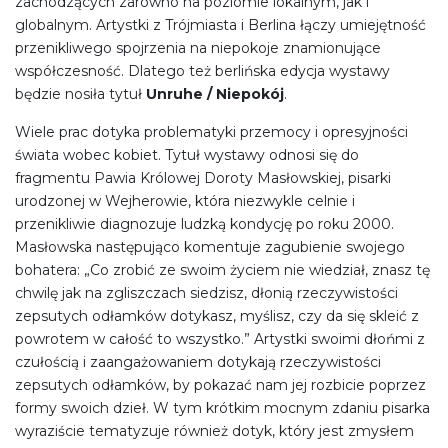
zachodzących zarówno na poziomie lokalnym, jak i
globalnym. Artystki z Trójmiasta i Berlina łączy umiejętność
przenikliwego spojrzenia na niepokoje znamionujące
współczesność. Dlatego też berlińska edycja wystawy
będzie nosiła tytuł
Unruhe / Niepokój
.
Wiele prac dotyka problematyki przemocy i opresyjności
świata wobec kobiet. Tytuł wystawy odnosi się do
fragmentu Pawia Królowej Doroty Masłowskiej, pisarki
urodzonej w Wejherowie, która niezwykle celnie i
przenikliwie diagnozuje ludzką kondycję po roku 2000.
Masłowska następująco komentuje zagubienie swojego
bohatera: „Co zrobić ze swoim życiem nie wiedział, znasz tę
chwilę jak na zgliszczach siedzisz, dłonią rzeczywistości
zepsutych odłamków dotykasz, myślisz, czy da się skleić z
powrotem w całość to wszystko.” Artystki swoimi dłońmi z
czułością i zaangażowaniem dotykają rzeczywistości
zepsutych odłamków, by pokazać nam jej rozbicie poprzez
formy swoich dzieł. W tym krótkim mocnym zdaniu pisarka
wyraziście tematyzuje również dotyk, który jest zmysłem