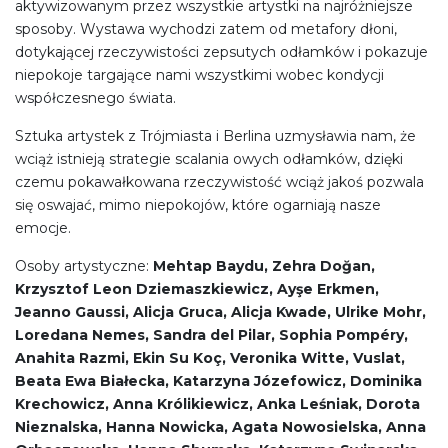
aktywizowanym przez wszystkie artystki na najróżniejsze
sposoby. Wystawa wychodzi zatem od metafory dłoni,
dotykającej rzeczywistości zepsutych odłamków i pokazuje
niepokoje targające nami wszystkimi wobec kondycji
współczesnego świata.
Sztuka artystek z Trójmiasta i Berlina uzmysławia nam, że
wciąż istnieją strategie scalania owych odłamków, dzięki
czemu pokawałkowana rzeczywistość wciąż jakoś pozwala
się oswajać, mimo niepokojów, które ogarniają nasze
emocje.
Osoby artystyczne:
Mehtap Baydu, Zehra Doğan,
Krzysztof Leon Dziemaszkiewicz, Ayşe Erkmen,
Jeanno Gaussi, Alicja Gruca, Alicja Kwade, Ulrike Mohr,
Loredana Nemes, Sandra del Pilar, Sophia Pompéry,
Anahita Razmi, Ekin Su Koç, Veronika Witte, Vuslat,
Beata Ewa Białecka, Katarzyna Józefowicz, Dominika
Krechowicz, Anna Królikiewicz, Anka Leśniak, Dorota
Nieznalska, Hanna Nowicka, Agata Nowosielska, Anna