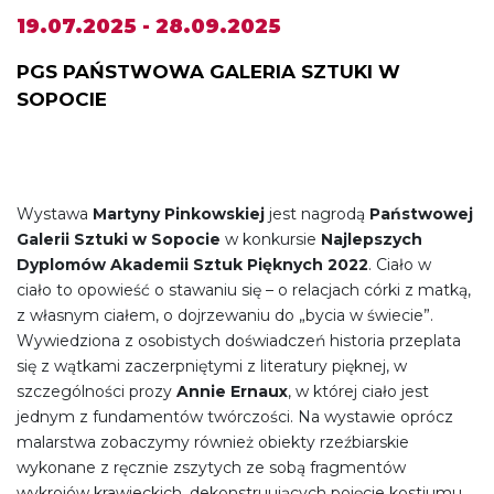
19.07.2025 - 28.09.2025
PGS PAŃSTWOWA GALERIA SZTUKI W
SOPOCIE
Wystawa
Martyny Pinkowskiej
jest nagrodą
Państwowej
Galerii Sztuki w Sopocie
w konkursie
Najlepszych
Dyplomów Akademii Sztuk Pięknych 2022
. Ciało w
ciało to opowieść o stawaniu się – o relacjach córki z matką,
z własnym ciałem, o dojrzewaniu do „bycia w świecie”.
Wywiedziona z osobistych doświadczeń historia przeplata
się z wątkami zaczerpniętymi z literatury pięknej, w
szczególności prozy
Annie Ernaux
, w której ciało jest
jednym z fundamentów twórczości. Na wystawie oprócz
malarstwa zobaczymy również obiekty rzeźbiarskie
wykonane z ręcznie zszytych ze sobą fragmentów
wykrojów krawieckich, dekonstruujących pojęcie kostiumu.