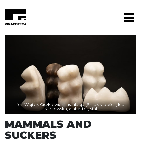
fot. Wojtek Ciszkiewicz, instalacja „Smak radości”, Ida
Karkowska, alabaster, stal
MAMMALS AND
SUCKERS