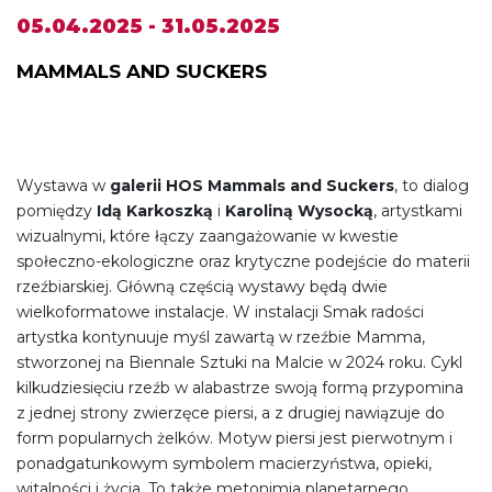
05.04.2025 - 31.05.2025
MAMMALS AND SUCKERS
Wystawa w
galerii HOS Mammals and Suckers
, to dialog
pomiędzy
Idą Karkoszką
i
Karoliną Wysocką
, artystkami
wizualnymi, które łączy zaangażowanie w kwestie
społeczno-ekologiczne oraz krytyczne podejście do materii
rzeźbiarskiej. Główną częścią wystawy będą dwie
wielkoformatowe instalacje. W instalacji Smak radości
artystka kontynuuje myśl zawartą w rzeźbie Mamma,
stworzonej na Biennale Sztuki na Malcie w 2024 roku. Cykl
kilkudziesięciu rzeźb w alabastrze swoją formą przypomina
z jednej strony zwierzęce piersi, a z drugiej nawiązuje do
form popularnych żelków. Motyw piersi jest pierwotnym i
ponadgatunkowym symbolem macierzyństwa, opieki,
witalności i życia. To także metonimia planetarnego