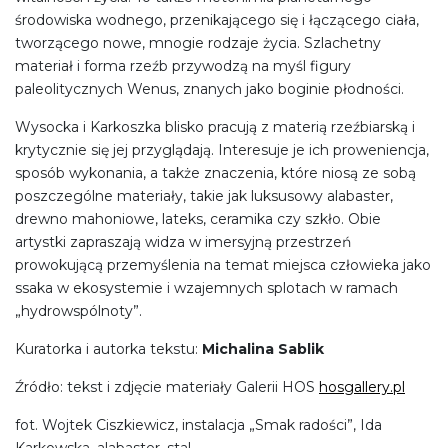
środowiska wodnego, przenikającego się i łączącego ciała,
tworzącego nowe, mnogie rodzaje życia. Szlachetny
materiał i forma rzeźb przywodzą na myśl figury
paleolitycznych Wenus, znanych jako boginie płodności.
Wysocka i Karkoszka blisko pracują z materią rzeźbiarską i
krytycznie się jej przyglądają. Interesuje je ich proweniencja,
sposób wykonania, a także znaczenia, które niosą ze sobą
poszczególne materiały, takie jak luksusowy alabaster,
drewno mahoniowe, lateks, ceramika czy szkło. Obie
artystki zapraszają widza w imersyjną przestrzeń
prowokującą przemyślenia na temat miejsca człowieka jako
ssaka w ekosystemie i wzajemnych splotach w ramach
„hydrowspólnoty”.
Kuratorka i autorka tekstu:
Michalina Sablik
Źródło: tekst i zdjęcie materiały Galerii HOS
hosgallery.pl
fot. Wojtek Ciszkiewicz, instalacja „Smak radości”, Ida
Karkowska, alabaster, stal.