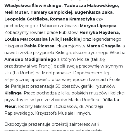
Władysława Ślewińskiego, Tadeusza Makowskiego,
Meli Muter, Tamary Łempickiej, Eugeniusza Zaka,
Leopolda Gottlieba, Romana Kramsztyka
czy
pochodzącego z Pabianic rzeźbiarza
Moryca Lipszyca
.
Zobaczymy również prace kubistów:
Henryka Haydena,
Louisa Marcoussisa i Alicji Halickiej
oraz legendarnego
Hiszpana
Pabla Picassa
; ekspresjonisty
Marca Chagalla
, a
nawet rzeźbę przyjaciela Kislinga, ekscentrycznego Włocha
Amedeo Modiglianiego
z którym Moise (tak się
przedstawiał we Francji) dzielił swoją pracownię w słynnym
Ulu (La Ruche) na Montparnasse. Dopełnieniem tej
artystycznej opowieści o barwnej epoce i twórcach École
de Paris jest prezentacja 50 obrazów, grafik i rysunków
Kislinga
. Prace pochodzą z kilku polskich muzeów i kolekcji
prywatnych, w tym ze zbiorów Marka Roeflera –
Villa La
Fleur
, rodziny Bilińskich i Czubaków, dr. Andrzeja
Papiewskiego, Krzysztofa Musiała i innych.
Ekspozycja prezentuje przekrój zainteresowań