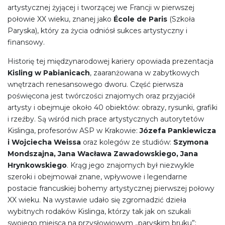
artystycznej żyjącej i tworzącej we Francji w pierwszej
połowie XX wieku, znanej jako
École de Paris
(Szkoła
Paryska), który za życia odniósł sukces artystyczny i
finansowy.
Historię tej międzynarodowej kariery opowiada prezentacja
Kisling w Pabianicach
, zaaranżowana w zabytkowych
wnętrzach renesansowego dworu. Część pierwsza
poświęcona jest twórczości znajomych oraz przyjaciół
artysty i obejmuje około 40 obiektów: obrazy, rysunki, grafiki
i rzeźby. Są wśród nich prace artystycznych autorytetów
Kislinga, profesorów ASP w Krakowie:
Józefa Pankiewicza
i Wojciecha Weissa
oraz kolegów ze studiów:
Szymona
Mondszajna, Jana Wacława Zawadowskiego, Jana
Hrynkowskiego
. Krąg jego znajomych był niezwykle
szeroki i obejmował znane, wpływowe i legendarne
postacie francuskiej bohemy artystycznej pierwszej połowy
XX wieku. Na wystawie udało się zgromadzić dzieła
wybitnych rodaków Kislinga, którzy tak jak on szukali
swojego miejsca na przysłowiowym „paryskim bruku”: