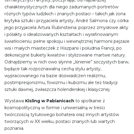
tematycznych artysty, poczynając od najbardziej
charakterystycznych dla niego zadumanych portretów
różnych typów ludzkich i znanych postaci – takich jak żona
krytyka sztuki i przyjaciela artysty, André Salmona czy córka
jego przyjaciela Artura Rubinsteina; poprzez zmysłowe akty
i półakty o idealizowanych kształtach i wyrafinowanym
światłocieniu; pełne spokoju i wewnętrznej harmonii pejzaże
wsi i małych miasteczek z Hiszpanii i południa Francji, po
dekoracyjne bukiety kwiatów i stylizowane martwe natury.
Odnajdziemy w nich owo słynne „lśnienie” soczystych barw,
będące tak rozpoznawalną cechą stylu artysty,
wypracowanego na bazie doświadczeń realizmu,
postimpresjonizmu, fowizmu i kubizmu ale też tradycji
sztuki dawnej, zwłaszcza holenderskiej i klasycznej.
Wystawa
Kisling w Pabianicach
to spotkanie z
kosmopolityczną w formie i uniwersalną w treści
twórczością tytułowego bohatera oraz innych artystów
tworzących w XX wieku, postaci znanych lub wartych
poznania.