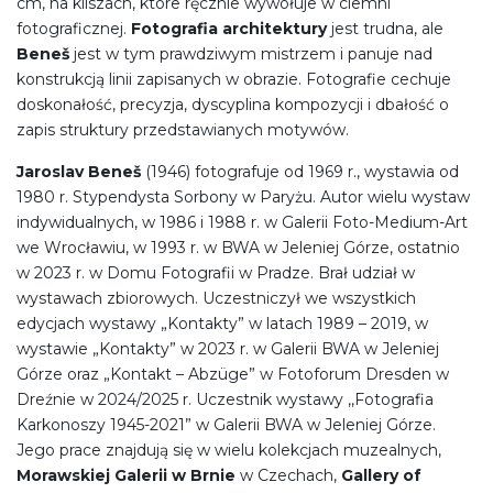
cm, na kliszach, które ręcznie wywołuje w ciemni
fotograficznej.
Fotografia architektury
jest trudna, ale
Beneš
jest w tym prawdziwym mistrzem i panuje nad
konstrukcją linii zapisanych w obrazie. Fotografie cechuje
doskonałość, precyzja, dyscyplina kompozycji i dbałość o
zapis struktury przedstawianych motywów.
Jaroslav Beneš
(1946) fotografuje od 1969 r., wystawia od
1980 r. Stypendysta Sorbony w Paryżu. Autor wielu wystaw
indywidualnych, w 1986 i 1988 r. w Galerii Foto-Medium-Art
we Wrocławiu, w 1993 r. w BWA w Jeleniej Górze, ostatnio
w 2023 r. w Domu Fotografii w Pradze. Brał udział w
wystawach zbiorowych. Uczestniczył we wszystkich
edycjach wystawy „Kontakty” w latach 1989 – 2019, w
wystawie „Kontakty” w 2023 r. w Galerii BWA w Jeleniej
Górze oraz „Kontakt – Abzüge” w Fotoforum Dresden w
Dreźnie w 2024/2025 r. Uczestnik wystawy ,,Fotografia
Karkonoszy 1945-2021” w Galerii BWA w Jeleniej Górze.
Jego prace znajdują się w wielu kolekcjach muzealnych,
Morawskiej Galerii w Brnie
w Czechach,
Gallery of