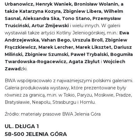
Urbanowicz, Henryk Waniek, Bronisław Wolanin, a
także Katarzyna Kozyra, Zbigniew Libera, Wilhelm
Sasnal, Aleksandra Ska, Tono Stano, Przemysław
Truściński, Artur Żmijewski
i wielu innych. W galerii
wystawiali także artyści Kotliny Jeleniogórskiej, m.in.:
Ewa
Andrzejewska, Vahan Bego, Urszula Broll, Zbigniew
Frączkiewicz, Marek Lercher, Marek Liksztet, Dariusz
Miliński, Zbigniew Szumski, Paweł Trybalski, Bogumiła
Twardowska-Rogacewicz, Agata Zbylut
i
Wojciech
Zawad
zki.
BWA współpracowało z najważniejszymi polskimi galeriami.
Galeria produkowała wystawy, które prezentowane były
również za granicą, m.in. w Tokio, Paryżu, Moskwie, Pradze,
Bratysławie, Neapolu, Strasburgu i Homlu.
Źródło: materiały prasowe BWA Jelenia Góra
UL. DŁUGA 1
58-500 JELENIA GÓRA