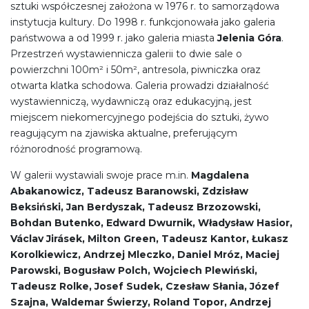
sztuki współczesnej założona w 1976 r. to samorządowa
instytucja kultury. Do 1998 r. funkcjonowała jako galeria
państwowa a od 1999 r. jako galeria miasta
Jelenia Góra
.
Przestrzeń wystawiennicza galerii to dwie sale o
powierzchni 100m² i 50m², antresola, piwniczka oraz
otwarta klatka schodowa. Galeria prowadzi działalność
wystawienniczą, wydawniczą oraz edukacyjną, jest
miejscem niekomercyjnego podejścia do sztuki, żywo
reagującym na zjawiska aktualne, preferującym
różnorodność programową.
W galerii wystawiali swoje prace m.in.
Magdalena
Abakanowicz, Tadeusz Baranowski, Zdzisław
Beksiński, Jan Berdyszak, Tadeusz Brzozowski,
Bohdan Butenko, Edward Dwurnik, Władysław Hasior,
Václav Jirásek, Milton Green, Tadeusz Kantor, Łukasz
Korolkiewicz, Andrzej Mleczko, Daniel Mróz, Maciej
Parowski, Bogusław Polch, Wojciech Plewiński,
Tadeusz Rolke, Josef Sudek, Czesław Słania, Józef
Szajna, Waldemar Świerzy, Roland Topor, Andrzej