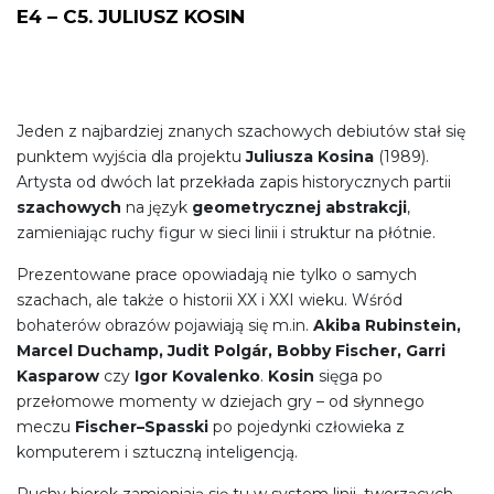
E4 – C5. JULIUSZ KOSIN
Jeden z najbardziej znanych szachowych debiutów stał się
punktem wyjścia dla projektu
Juliusza Kosina
(1989).
Artysta od dwóch lat przekłada zapis historycznych partii
szachowych
na język
geometrycznej abstrakcji
,
zamieniając ruchy figur w sieci linii i struktur na płótnie.
Prezentowane prace opowiadają nie tylko o samych
szachach, ale także o historii XX i XXI wieku. Wśród
bohaterów obrazów pojawiają się m.in.
Akiba Rubinstein,
Marcel Duchamp, Judit Polgár, Bobby Fischer, Garri
Kasparow
czy
Igor Kovalenko
.
Kosin
sięga po
przełomowe momenty w dziejach gry – od słynnego
meczu
Fischer–Spasski
po pojedynki człowieka z
komputerem i sztuczną inteligencją.
Ruchy bierek zamieniają się tu w system linii, tworzących