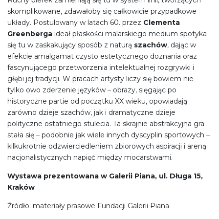
skomplikowane, zdawałoby się całkowicie przypadkowe
układy. Postulowany w latach 60. przez
Clementa
Greenberga
ideał płaskości malarskiego medium spotyka
się tu w zaskakujący sposób z naturą
szachów
, dając w
efekcie amalgamat czysto estetycznego doznania oraz
fascynującego przetworzenia intelektualnej rozgrywki i
głębi jej tradycji. W pracach artysty liczy się bowiem nie
tylko owo zderzenie języków – obrazy, sięgając po
historyczne partie od początku XX wieku, opowiadają
zarówno dzieje szachów, jak i dramatyczne dzieje
polityczne ostatniego stulecia. Ta skrajnie abstrakcyjna gra
stała się – podobnie jak wiele innych dyscyplin sportowych –
kilkukrotnie odzwierciedleniem zbiorowych aspiracji i areną
nacjonalistycznych napięć między mocarstwami.
Wystawa prezentowana w Galerii Piana, ul. Długa 15,
Kraków
Źródło: materiały prasowe Fundacji Galerii Piana