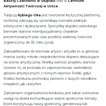
Baszty Czarownic
w Słupsku
oraz w
Centrum
Aktywności Twórczej w Ustce
.
Tradycją
Rybiego Oka
jest tworzenie krytycznej platformy,
na której zderzają się i przenikają rozmaite praktyki
estetyczne i dyskursywne. Specyfikę słupsko-usteckiego
biennale stanowi interdyscyplinarny charakter
prezentowanych prac oraz przekrój wiekowy twórców
(ograniczony do 35. roku życia).
Zakwalifikowani do biennale artyści i artystki to w głównej
mierze osoby młode, niejednokrotnie dopiero debiutujące
na scenie artystycznej. Wielką wartość projektu stanowi
również to, że pozwala on zaprezentować wielorakość
głosów artystycznych z różnych rejonów Polski, gdyż
finaliści konkursu pochodzą zarówno z dużych ośrodków
miejskich, jak i peryferii.
Założeniem organizatorów konkursu jest także zwrócenie
uwagi na dzieła komunikujące ważne społecznie tematy,
które konstytuują naszą społeczną, genderową lub