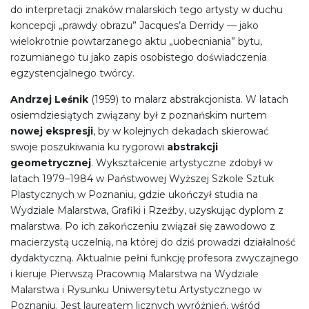
do interpretacji znaków malarskich tego artysty w duchu
koncepcji „prawdy obrazu” Jacques’a Derridy — jako
wielokrotnie powtarzanego aktu „uobecniania” bytu,
rozumianego tu jako zapis osobistego doświadczenia
egzystencjalnego twórcy.
Andrzej Leśnik
(1959) to malarz abstrakcjonista. W latach
osiemdziesiątych związany był z poznańskim nurtem
nowej ekspresji
, by w kolejnych dekadach skierować
swoje poszukiwania ku rygorowi
abstrakcji
geometrycznej
. Wykształcenie artystyczne zdobył w
latach 1979–1984 w Państwowej Wyższej Szkole Sztuk
Plastycznych w Poznaniu, gdzie ukończył studia na
Wydziale Malarstwa, Grafiki i Rzeźby, uzyskując dyplom z
malarstwa. Po ich zakończeniu związał się zawodowo z
macierzystą uczelnią, na której do dziś prowadzi działalność
dydaktyczną. Aktualnie pełni funkcję profesora zwyczajnego
i kieruje Pierwszą Pracownią Malarstwa na Wydziale
Malarstwa i Rysunku Uniwersytetu Artystycznego w
Poznaniu. Jest laureatem licznych wyróżnień, wśród