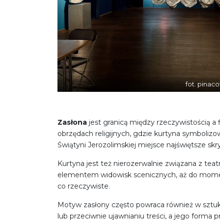
fot. pinaco
Zasłona
jest granicą między rzeczywistością a f
obrzędach religijnych, gdzie kurtyna symboli
Świątyni Jerozolimskiej miejsce najświętsze sk
Kurtyna jest też nierozerwalnie związana z tea
elementem widowisk scenicznych, aż do momentu
co rzeczywiste.
Motyw zasłony często powraca również w sztuka
lub przeciwnie ujawnianiu treści, a jego forma 