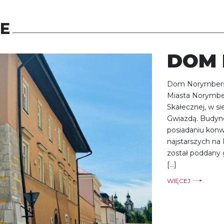
E
DOM 
Dom Norymberski
Miasta Norymberg
Skałecznej, w
Gwiazdą. Budyne
posiadaniu konw
najstarszych na
został poddany 
[…]
WIĘCEJ