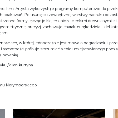
iosłem. Artysta wykorzystuje programy komputerowe do przekszt
ych opakowań. Po usunięciu zewnętrznej warstwy nadruku pozosta
trzenne formy, łącząc je klejem, nicią i cienkimi drewnianymi 
 geometrycznej precyzji zachowuje charakter rękodzieła – delik
gami.
ościach, w której jednocześnie jest mowa o odgradzaniu i prze
lacji i samotności próbuje zrozumieć siebie umiejscowionego p
ą powłoką.
tykul/kilian-kurtyna
 Domu Norymberskiego