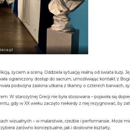
teca.pl
ikcją, życiem a sceną. Oddziela sytuację realną od świata iluzji
zowała ograniczony dostęp do sacrum, umożliwiając kontakt z B
rywała podwójna zasłona utkana z tkaniny o czterech barwach, sy
trem. W starożytnej Grecji nie była stosowana – pojawiła się dop
, gdy w XX wieku zaczęto niekiedy z niej rezygnować, by zatrz
ch wizualnych – w malarstwie, rzeźbie i performansie. Może mi
przybiera zarówno konceptualne, jak i dosłowne kształty.