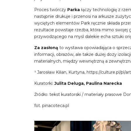
Proces twórczy
Parka
łączy technologię z rzem
następnie drukuje i przenosi na arkusze zużyt
wyciętych elementów Park ręcznie składa przes
rezultacie powstaje rzeźba, która mimo swojej
przywodzącego na myśl dalekie echa sztuki ori
Za zasłoną
to wystawa opowiadająca o sprzeczn
informacji, obrazów, ale także dużej dozy izo
materialnych, między wewnętrzną a zewnętrzn
¹ Jarosław Kilian, Kurtyna, https://culture.pl/pl/ar
Kuratorki:
Julita Deluga, Paulina Narecka
Źródło: tekst kuratorski / materiały prasowe
fot. pinacoteca.pl