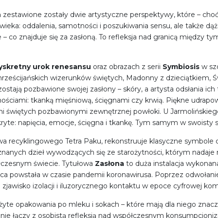
n
zestawione zostały dwie artystyczne perspektywy, które – ch
a: oddalenia, samotności i poszukiwania sensu, ale także dążą 
co znajduje się za zasłoną. To refleksja nad granicą między tym,
yskretny urok renesansu
oraz obrazach z serii
Symbiosis
w szo
hrześcijańskich wizerunków świętych, Madonny z dzieciątkiem, Św
ostają pozbawione swojej zasłony – skóry, a artysta odsłania ich t
znościami: tkanką mięśniową, ścięgnami czy krwią. Piękne udrap
ami świętych pozbawionymi zewnętrznej powłoki. U Jarmolińskie
skryte: napięcia, emocje, ścięgna i tkankę. Tym samym w swoisty
wa recyklingowego Tetra Paku, rekonstruuje klasyczne symbole c
 znanych dzieł wywodzących się ze starożytności, którym nadaje
półczesnym świecie. Tytułowa
Zasłona
to duża instalacja wykona
Praca powstała w czasie pandemii koronawirusa. Poprzez odwołanie
jawisko izolacji i iluzorycznego kontaktu w epoce cyfrowej komu
yte opakowania po mleku i sokach – które mają dla niego znacze
wanie łączy z osobistą refleksją nad współczesnym konsumpcjon