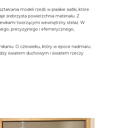
ałcania modeli rzeźb w płaskie siatki, które
je srebrzysta powierzchnia materiału. Z
listewkami tworzącymi wewnętrzny stelaż. W
atnego, precyzyjnego i efemerycznego,
nikaniu. O człowieku, który w epoce nadmiaru
omiędzy światem duchowym i światem rzeczy