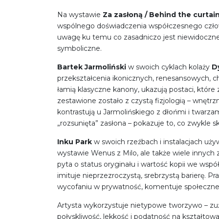
Na wystawie
Za zasłoną / Behind the curtai
wspólnego doświadczenia współczesnego człowiek
uwagę ku temu co zasadniczo jest niewidoczne – 
symboliczne.
Bartek Jarmoliński
w swoich cyklach kolaży
D
przekształcenia ikonicznych, renesansowych, c
łamią klasyczne kanony, ukazują postaci, które z
zestawione zostało z czystą fizjologią – wnętr
kontrastują u Jarmolińskiego z dłońmi i twarz
„rozsunięta” zasłona – pokazuje to, co zwykle 
Inku Park
w swoich rzeźbach i instalacjach uży
wystawie Wenus z Milo, ale także wiele innych
pyta o status oryginału i wartość kopii we ws
imituje nieprzezroczystą, srebrzystą barierę. 
wycofaniu w prywatność, komentuje społeczne z
Artysta wykorzystuje nietypowe tworzywo – zuż
połyskliwość, lekkość i podatność na kształto