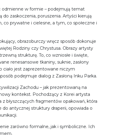
oć odmienne w formie – podejmują temat
do zaskoczenia, poruszenia. Artyści kierują
 co prywatne i cielesne, a tym, co społeczne i
kujący, obrazoburczy wręcz sposób dokonuje
iętej Rodziny czy Chrystusa. Obrazy artysty
rzewną strukturę. To, co wzniosłe i święte,
owane renesansowe tkaniny, suknie, zasłony
go ciało jest zaprezentowane niczym
 sposób podejmuje dialog z Zasłoną Inku Parka.
ywilizacji Zachodu – jak prezentowaną na
 nowy kontekst. Pochodzący z Korei artysta
na z błyszczących fragmentów opakowań, która
 do antycznej struktury draperii, opowiada o
nikacji.
nie zarówno formalne, jak i symboliczne. Ich
izmem.