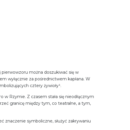
. Jej pierwowzoru można doszukiwać się w
ogiem wyłącznie za pośrednictwem kapłana. W
mbolizujących cztery żywioły¹.
iero w Rzymie. Z czasem stała się nieodłącznym
eć granicę między tym, co teatralne, a tym,
eć znaczenie symboliczne, służyć zakrywaniu