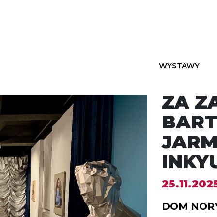
WYSTAWY
ZA Z
BART
JARM
INKY
25.11.202
DOM NOR