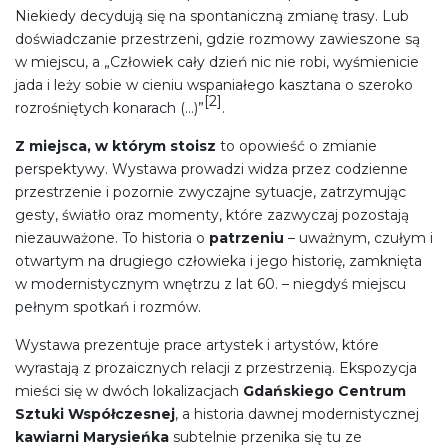
Niekiedy decydują się na spontaniczną zmianę trasy. Lub
doświadczanie przestrzeni, gdzie rozmowy zawieszone są
w miejscu, a „Człowiek cały dzień nic nie robi, wyśmienicie
jada i leży sobie w cieniu wspaniałego kasztana o szeroko
[2]
rozrośniętych konarach (…)”
.
Z miejsca, w którym stoisz
to opowieść o zmianie
perspektywy. Wystawa prowadzi widza przez codzienne
przestrzenie i pozornie zwyczajne sytuacje, zatrzymując
gesty, światło oraz momenty, które zazwyczaj pozostają
niezauważone. To historia o
patrzeniu
– uważnym, czułym i
otwartym na drugiego człowieka i jego historię, zamknięta
w modernistycznym wnętrzu z lat 60. – niegdyś miejscu
pełnym spotkań i rozmów.
Wystawa prezentuje prace artystek i artystów, które
wyrastają z prozaicznych relacji z przestrzenią. Ekspozycja
mieści się w dwóch lokalizacjach
Gdańskiego Centrum
Sztuki Współczesnej
, a historia dawnej modernistycznej
kawiarni Marysieńka
subtelnie przenika się tu ze