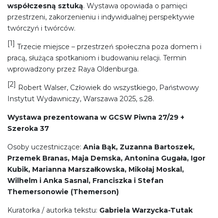
współczesną sztuką
. Wystawa opowiada o pamięci
przestrzeni, zakorzenieniu i indywidualnej perspektywie
twórczyń i twórców.
[1]
Trzecie miejsce – przestrzeń społeczna poza domem i
pracą, służąca spotkaniom i budowaniu relacji. Termin
wprowadzony przez Raya Oldenburga.
[2]
Robert Walser,
Człowiek do wszystkiego, Państwowy
Instytut Wydawniczy, Warszawa 2025, s.28.
Wystawa prezentowana w GCSW Piwna 27/29 +
Szeroka 37
Osoby uczestniczące:
Ania Bąk, Zuzanna Bartoszek,
Przemek Branas, Maja Demska, Antonina Gugała, Igor
Kubik, Marianna Marszałkowska, Mikołaj Moskal,
Wilhelm i Anka Sasnal, Franciszka i Stefan
Themersonowie (Themerson)
Kuratorka / autorka tekstu:
Gabriela Warzycka-Tutak