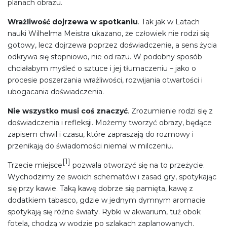
planach obrazu.
Wrażliwość dojrzewa w spotkaniu
. Tak jak w Latach
nauki Wilhelma Meistra ukazano, że człowiek nie rodzi się
gotowy, lecz dojrzewa poprzez doświadczenie, a sens życia
odkrywa się stopniowo, nie od razu. W podobny sposób
chciałabym myśleć o sztuce i jej tłumaczeniu – jako o
procesie poszerzania wrażliwości, rozwijania otwartości i
ubogacania doświadczenia.
Nie wszystko musi coś znaczyć
. Zrozumienie rodzi się z
doświadczenia i refleksji. Możemy tworzyć obrazy, będące
zapisem chwil i czasu, które zapraszają do rozmowy i
przenikają do świadomości niemal w milczeniu.
[1]
Trzecie miejsce
pozwala otworzyć się na to przeżycie.
Wychodzimy ze swoich schemat
ów i zasad gry, spotykając
się przy kawie. Taką kawę dobrze się pamięta, kawę z
dodatkiem tabasco, gdzie w jednym dymnym aromacie
spotykają się różne światy. Rybki w akwarium, tuż obok
fotela, chodzą w wodzie po szlakach zaplanowanych.