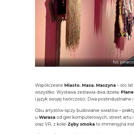
fot. pinaco
Współczesne
Miasto. Masa. Maszyna
– sto la
wszystko. Wystawa zestawia dwa dzieła:
Plane
i język swojej twórczości. Dwa postindustrial
Obu artystów łączy budowanie światów – prakty
u
Warasa
od gier komputerowych, street artu 
oraz VR, z kolei
Zęby smoka
to immersyjna inst