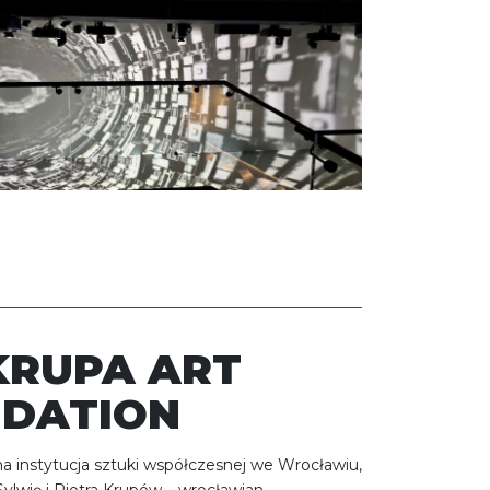
KRUPA ART
DATION
na instytucja sztuki współczesnej we Wrocławiu,
ylwię i Piotra Krupów – wrocławian,