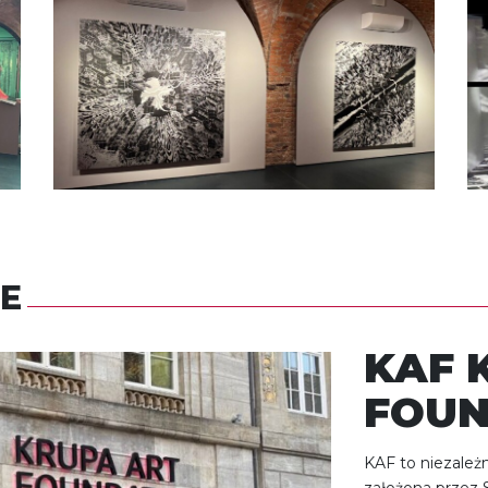
E
KAF 
FOUN
KAF to niezależ
założona przez S