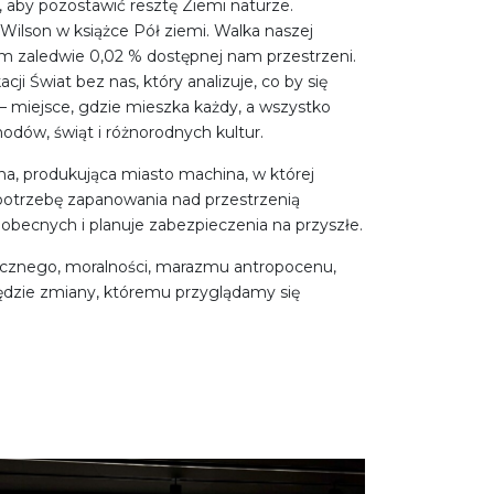
 aby pozostawić resztę Ziemi naturze.
Wilson w książce Pół ziemi. Walka naszej
m zaledwie 0,02 % dostępnej nam przestrzeni.
i Świat bez nas, który analizuje, co by się
 – miejsce, gdzie mieszka każdy, a wszystko
dów, świąt i różnorodnych kultur.
ona, produkująca miasto machina, w której
, potrzebę zapanowania nad przestrzenią
obecnych i planuje zabezpieczenia na przyszłe.
matycznego, moralności, marazmu antropocenu,
zędzie zmiany, któremu przyglądamy się