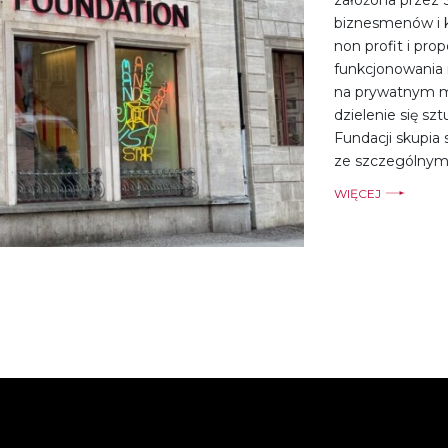
biznesmenów i k
non profit i pr
funkcjonowania i
na prywatnym me
dzielenie się s
Fundacji skupia 
ze szczególnym
WIĘCEJ