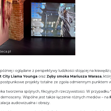
teca.pl
t później i oglądane z perspektywy ludzkości stojącej na krawędzi
t City Liama Younga
oraz
Zęby smoka Mariusza Warasa
, któ
ne i postpunkowe projekty totalne ze zgoła odmiennym punktem 
ka tworzenia spójnych, fikcyjnych rzeczywistości. W przypadku
i demosceny. Wspólne jest także łączenie różnych mediów – na
alacja audiowizualna i obrazy.