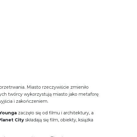
 przetrwania. Miasto rzeczywiście zmieniło
rych twórcy wykorzystują miasto jako metaforę
wyjścia i zakończeniem.
Younga
zaczęło się od filmu i architektury, a
Planet City
składają się film, obiekty, książka