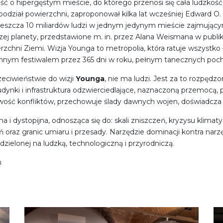
 o hipergęstym mieście, do którego przenosi się cała ludzkość,
odział powierzchni, zaproponował kilka lat wcześniej Edward O. 
eszcza 10 miliardów ludzi w jednym jedynym mieście zajmujący
ej planety, przedstawione m. in. przez Alana Weismana w publikacj
rzchni Ziemi. Wizja Younga to metropolia, która ratuje wszystko
nnym festiwalem przez 365 dni w roku, pełnym tanecznych pocho
zeciwieństwie do wizji
Younga
, nie ma ludzi. Jest za to rozpędz
udynki i infrastruktura odzwierciedlające, naznaczoną przemocą
wość konfliktów, przechowuje ślady dawnych wojen, doświadcza 
na i dystopijna, odnosząca się do: skali zniszczeń, kryzysu kli
oraz granic umiaru i przesady. Narzędzie dominacji kontra nar
zielonej na ludzką, technologiczną i przyrodniczą.
n