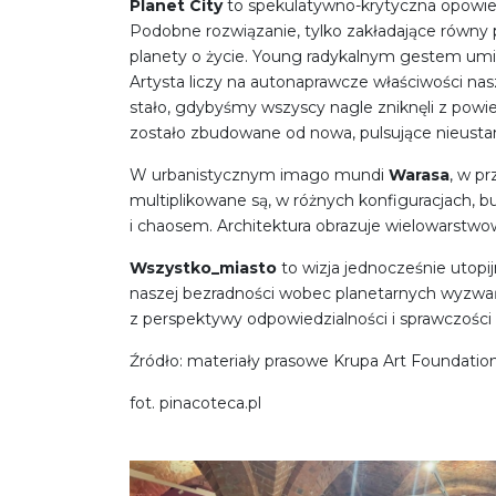
Planet City
to spekulatywno-krytyczna opowieść
Podobne rozwiązanie, tylko zakładające równy p
planety o życie. Young radykalnym gestem umi
Artysta liczy na autonaprawcze właściwości nasz
stało, gdybyśmy wszyscy nagle zniknęli z powie
zostało zbudowane od nowa, pulsujące nieusta
W urbanistycznym imago mundi
Warasa
, w pr
multiplikowane są, w różnych konfiguracjach, b
i chaosem. Architektura obrazuje wielowarstwo
Wszystko_miasto
to wizja jednocześnie utopij
naszej bezradności wobec planetarnych wyzwań 
z perspektywy odpowiedzialności i sprawczości d
Źródło: materiały prasowe Krupa Art Foundatio
fot. pinacoteca.pl