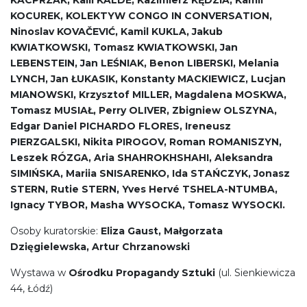
KOCUREK, KOLEKTYW CONGO IN CONVERSATION,
Ninoslav KOVAČEVIĆ, Kamil KUKLA, Jakub
KWIATKOWSKI, Tomasz KWIATKOWSKI, Jan
LEBENSTEIN, Jan LEŚNIAK, Benon LIBERSKI, Melania
LYNCH, Jan ŁUKASIK, Konstanty MACKIEWICZ, Lucjan
MIANOWSKI, Krzysztof MILLER, Magdalena MOSKWA,
Tomasz MUSIAŁ, Perry OLIVER, Zbigniew OLSZYNA,
Edgar Daniel PICHARDO FLORES, Ireneusz
PIERZGALSKI, Nikita PIROGOV, Roman ROMANISZYN,
Leszek RÓZGA, Aria SHAHROKHSHAHI, Aleksandra
SIMIŃSKA, Mariia SNISARENKO, Ida STAŃCZYK, Jonasz
STERN, Rutie STERN, Yves Hervé TSHELA-NTUMBA,
Ignacy TYBOR, Masha WYSOCKA, Tomasz WYSOCKI.
Osoby kuratorskie:
Eliza Gaust, Małgorzata
Dzięgielewska, Artur Chrzanowski
Wystawa w
Ośrodku Propagandy Sztuki
(ul. Sienkiewicza
44, Łódź)