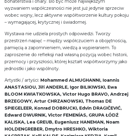
bohaterstwa i ofiary. Bo być może największym
wyzwaniem współczesności nie jest już jedynie sprzeciw
wobec wojny, lecz aktywne współtworzenie kultury pokoju
– wymagającej, krytycznej i świadomej.
Wystawa nie udziela prostych odpowiedzi. Tworzy
przestrzeń napięć – między współczuciem a obojętnością,
pamięcią a zapomnieniem, wiedzą a wypieraniem. To
zaproszenie do refleksji nad własną pozycją wobec historii,
przemocy i przyszłości, której kształt współtworzymy jako
jednostki i jako wspólnoty.
Artystki / artyści:
Mohammed ALMUGHANNI, Ioannis
ANASTASIOU, Jiří ANDERLE, Igor BILIKIWSKI, Ewa
BLOOM KWIATKOWSKA, Victor Hugo BRAVO, Andrzej
BRZEGOWY, Artur CHRZANOWSKI, Thomas DE
SPIEGELEER, Konrad DOBRUCKI, Edvin DRAGIČEVIĆ,
Edward DWURNIK, Victor FEMENÍAS, GRUPA ŁÓDŹ
KALISKA, Lea GREUB, Eugeniusz HANEMAN, Noam
HOLDENGREBER, Dmytro HRESHKO, Wiktoria
KACPRZAK, Kalli KALDE, Kazimierz KĘDZIA, Kamil