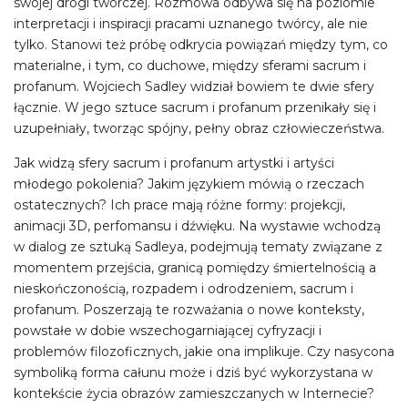
swojej drogi twórczej. Rozmowa odbywa się na poziomie
interpretacji i inspiracji pracami uznanego twórcy, ale nie
tylko. Stanowi też próbę odkrycia powiązań między tym, co
materialne, i tym, co duchowe, między sferami sacrum i
profanum. Wojciech Sadley widział bowiem te dwie sfery
łącznie. W jego sztuce sacrum i profanum przenikały się i
uzupełniały, tworząc spójny, pełny obraz człowieczeństwa.
Jak widzą sfery sacrum i profanum artystki i artyści
młodego pokolenia? Jakim językiem mówią o rzeczach
ostatecznych? Ich prace mają różne formy: projekcji,
animacji 3D, perfomansu i dźwięku. Na wystawie wchodzą
w dialog ze sztuką Sadleya, podejmują tematy związane z
momentem przejścia, granicą pomiędzy śmiertelnością a
nieskończonością, rozpadem i odrodzeniem, sacrum i
profanum. Poszerzają te rozważania o nowe konteksty,
powstałe w dobie wszechogarniającej cyfryzacji i
problemów filozoficznych, jakie ona implikuje. Czy nasycona
symboliką forma całunu może i dziś być wykorzystana w
kontekście życia obrazów zamieszczanych w Internecie?