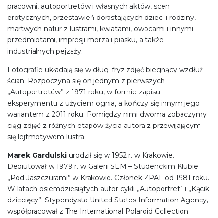
pracowni, autoportretów i własnych aktów, scen
erotycznych, przestawień dorastających dzieci i rodziny,
martwych natur z lustrami, kwiatami, owocami i innymi
przedmiotami, impresji morza i piasku, a także
industrialnych pejzaży.
Fotografie układają się w długi fryz zdjęć biegnący wzdłuż
ścian. Rozpoczyna się on jednym z pierwszych
„Autoportretów” z 1971 roku, w formie zapisu
eksperymentu z użyciem ognia, a kończy się innym jego
wariantem z 2011 roku. Pomiędzy nimi dwoma zobaczymy
ciąg zdjęć z różnych etapów życia autora z przewijającym
się lejtmotywem lustra.
Marek Gardulski
urodził się w 1952 r. w Krakowie.
Debiutował w 1979 r. w Galerii SEM – Studenckim Klubie
„Pod Jaszczurami” w Krakowie. Członek ZPAF od 1981 roku.
W latach osiemdziesiątych autor cykli „Autoportret” i „Kącik
dziecięcy”. Stypendysta United States Information Agency,
współpracował z The International Polaroid Collection