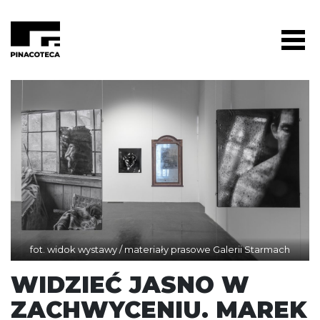
fot. widok wystawy / materiały prasowe Galerii Starmach
WIDZIEĆ JASNO W
ZACHWYCENIU. MAREK