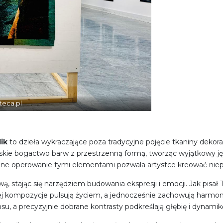
teca.pl
ik
to dzieła wykraczające poza tradycyjne pojęcie tkaniny deko
rskie bogactwo barw z przestrzenną formą, tworząc wyjątkowy języ
bodne operowanie tymi elementami pozwala artystce kreować nie
wą, stając się narzędziem budowania ekspresji i emocji. Jak pisa
jej kompozycje pulsują życiem, a jednocześnie zachowują harmon
u, a precyzyjnie dobrane kontrasty podkreślają głębię i dynamikę 