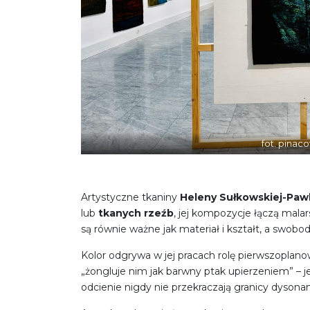
fot. pinaco
Artystyczne tkaniny
Heleny Sułkowskiej-Pawl
lub
tkanych rzeźb
, jej kompozycje łączą mala
są równie ważne jak materiał i kształt, a swo
Kolor odgrywa w jej pracach rolę pierwszoplano
„żongluje nim jak barwny ptak upierzeniem” – 
odcienie nigdy nie przekraczają granicy dysonans