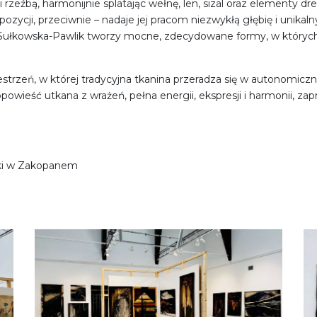
rzeźbą, harmonijnie splatając wełnę, len, sizal oraz elementy dr
zycji, przeciwnie – nadaje jej pracom niezwykłą głębię i unikal
Sułkowska-Pawlik tworzy mocne, zdecydowane formy, w których b
estrzeń, w której tradycyjna tkanina przeradza się w autonomicz
 opowieść utkana z wrażeń, pełna energii, ekspresji i harmonii, z
tuki w Zakopanem