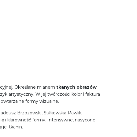
racyjnej. Określane mianem
tkanych obrazów
k artystyczny. W jej twórczości kolor i faktura
powtarzalne formy wizualne.
ł Tadeusz Brzozowski, Sułkowska-Pawlik
ię i klarowność formy. Intensywne, nasycone
jej tkanin.