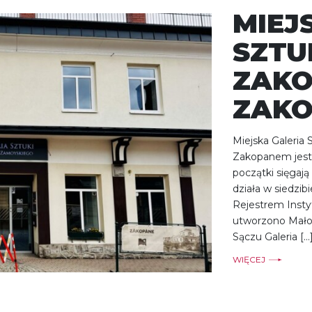
MIEJ
SZTU
ZAKO
ZAKO
Miejska Galeria
Zakopanem jest j
początki sięgają
działa w siedzibi
Rejestrem Insty
utworzono Mało
Sączu Galeria […
WIĘCEJ