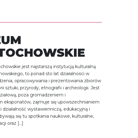
EUM
TOCHOWSKIE
owskie jest najstarszą instytucją kulturalną
owskiego, to ponad sto lat działalności w
zenia, opracowywania i prezentowania zbiorów
ii sztuki, przyrody, etnografii i archeologii. Jest
działową, poza gromadzeniem i
 eksponatów, zajmuje się upowszechnianiem
 działalność wystawienniczą, edukacyjną i
ywają się tu spotkania naukowe, kulturalne,
cji oraz […]