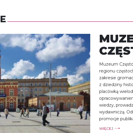
E
MUZ
CZĘS
Muzeum Częstoch
regionu częstoch
zakresie gromad
z dziedziny histor
placówką wielo
opracowywaniem
wiedzy, prowadzi
wydawniczą. Odb
promocje publika
WIĘCEJ