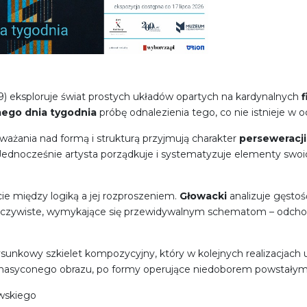
9) eksploruje świat prostych układów opartych na kardynalnych
ego dnia tygodnia
próbę odnalezienia tego, co nie istnieje w 
ażania nad formą i strukturą przyjmują charakter
perseweracji
Jednocześnie artysta porządkuje i systematyzuje elementy swoi
e między logiką a jej rozproszeniem.
Głowacki
analizuje gęsto
ieoczywiste, wymykające się przewidywalnym schematom – odcho
sunkowy szkielet kompozycyjny, który w kolejnych realizacjach 
nasyconego obrazu, po formy operujące niedoborem powstałym
wskiego