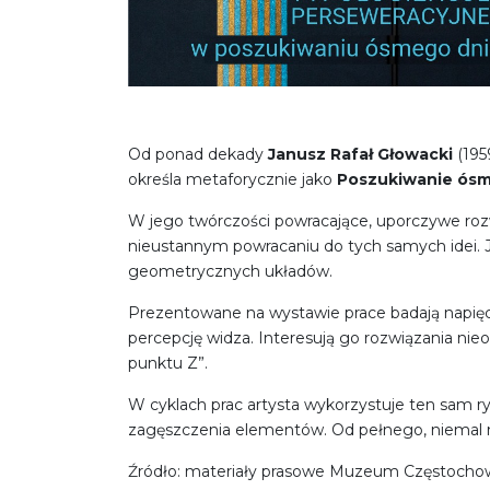
Od ponad dekady
Janusz Rafał Głowacki
(195
określa metaforycznie jako
Poszukiwanie ósm
W jego twórczości powracające, uporczywe rozw
nieustannym powracaniu do tych samych idei. 
geometrycznych układów.
Prezentowane na wystawie prace badają napięci
percepcję widza. Interesują go rozwiązania n
punktu Z”.
W cyklach prac artysta wykorzystuje ten sam ry
zagęszczenia elementów. Od pełnego, niemal 
Źródło: materiały prasowe Muzeum Częstocho