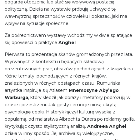
pogardę otoczenia lub stać się wpływową postacią
polityczną. Dzieła na wystawie próbują uchwycić tę
wewnętrzną sprzeczność w człowieku i pokazać, jaki ma
wpływ na sytuacje społeczne.
Za pośrednictwem wystawy wchodzimy w dwie splatające
się opowieści o praktyce
Anghel
.
Pierwsza to prezentacja skanów gromadzonych przez lata.
Wyrwanych z kontekstu i będących składową
prezentowanych prac, obrazów pochodzących z książek na
różne tematy, pochodzących z różnych krajów,
znalezionych w różnych odstępach czasu. Rumuńska
artystka inspiruje się Atlasem
Mnemosyne Aby’ego
Warburga
, który śledził jak obrazy i metafory podróżują w
czasie i przestrzeni. Jak gesty i emocje niosą ukrytą
psychologię epoki. Historyk łączył kulturę wysoką z
popularną, od malarstwa Albrechta Dürera po reklamy golfa,
krytykując czysto stylistyczną analizę.
Andreea Anghel
działa w inny sposób. Jej archiwa są wielojęzyczne,