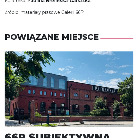
Kuratorka:
Paulina Brelińska-Garsztka
Źródło: materiały prasowe Galerii 66P
POWIĄZANE MIEJSCE
66P SUBIEKTYWNA