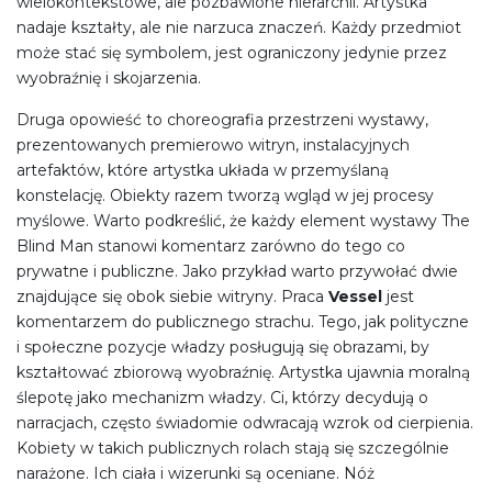
wielokontekstowe, ale pozbawione hierarchii. Artystka
nadaje kształty, ale nie narzuca znaczeń. Każdy przedmiot
może stać się symbolem, jest ograniczony jedynie przez
wyobraźnię i skojarzenia.
Druga opowieść to choreografia przestrzeni wystawy,
prezentowanych premierowo witryn, instalacyjnych
artefaktów, które artystka układa w przemyślaną
konstelację. Obiekty razem tworzą wgląd w jej procesy
myślowe. Warto podkreślić, że każdy element wystawy The
Blind Man stanowi komentarz zarówno do tego co
prywatne i publiczne. Jako przykład warto przywołać dwie
znajdujące się obok siebie witryny. Praca
Vessel
jest
komentarzem do publicznego strachu. Tego, jak polityczne
i społeczne pozycje władzy posługują się obrazami, by
kształtować zbiorową wyobraźnię. Artystka ujawnia moralną
ślepotę jako mechanizm władzy. Ci, którzy decydują o
narracjach, często świadomie odwracają wzrok od cierpienia.
Kobiety w takich publicznych rolach stają się szczególnie
narażone. Ich ciała i wizerunki są oceniane. Nóż