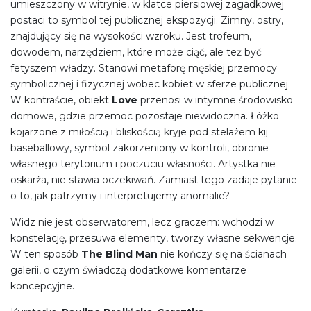
umieszczony w witrynie, w klatce piersiowej zagadkowej
postaci to symbol tej publicznej ekspozycji. Zimny, ostry,
znajdujący się na wysokości wzroku. Jest trofeum,
dowodem, narzędziem, które może ciąć, ale też być
fetyszem władzy. Stanowi metaforę męskiej przemocy
symbolicznej i fizycznej wobec kobiet w sferze publicznej.
W kontraście, obiekt
Love
przenosi w intymne środowisko
domowe, gdzie przemoc pozostaje niewidoczna. Łóżko
kojarzone z miłością i bliskością kryje pod stelażem kij
baseballowy, symbol zakorzeniony w kontroli, obronie
własnego terytorium i poczuciu własności. Artystka nie
oskarża, nie stawia oczekiwań. Zamiast tego zadaje pytanie
o to, jak patrzymy i interpretujemy anomalie?
Widz nie jest obserwatorem, lecz graczem: wchodzi w
konstelację, przesuwa elementy, tworzy własne sekwencje.
W ten sposób
The Blind Man
nie kończy się na ścianach
galerii, o czym świadczą dodatkowe komentarze
koncepcyjne.