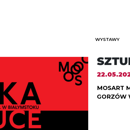
WYSTAWY
SZTU
22.05.20
MOSART M
GORZÓW 