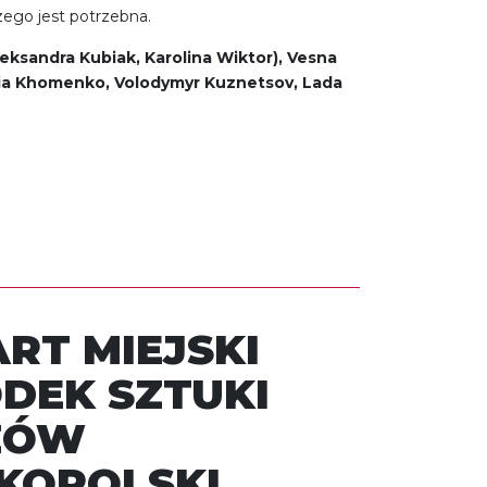
zego jest potrzebna.
eksandra Kubiak, Karolina Wiktor), Vesna
esia Khomenko, Volodymyr Kuznetsov, Lada
RT MIEJSKI
DEK SZTUKI
ZÓW
KOPOLSKI