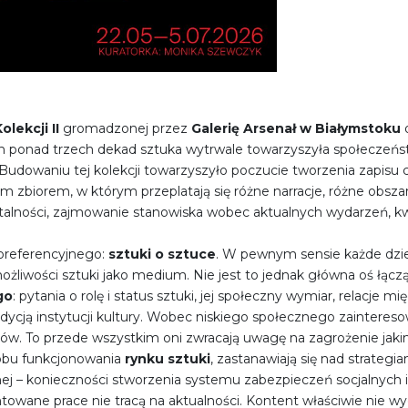
olekcji II
gromadzonej przez
Galerię Arsenał w Białymstoku
o
ych ponad trzech dekad sztuka wytrwale towarzyszyła społeczeńs
udowaniu tej kolekcji towarzyszyło poczucie tworzenia zapisu 
m zbiorem, w którym przeplatają się różne narracje, różne obsz
entalności, zajmowanie stanowiska wobec aktualnych wydarzeń, kw
oreferencyjnego:
sztuki o sztuce
. W pewnym sensie każde dzieł
liwości sztuki jako medium. Nie jest to jednak główna oś łączą
go
: pytania o rolę i status sztuki, jej społeczny wymiar, relacje 
ndycją instytucji kultury. Wobec niskiego społecznego zainteres
resów. To przede wszystkim oni zwracają uwagę na zagrożenie j
sobu funkcjonowania
rynku sztuki
, zastanawiają się nad strateg
j – konieczności stworzenia systemu zabezpieczeń socjalnych 
towane prace nie tracą na aktualności. Kontent właściwie nie w