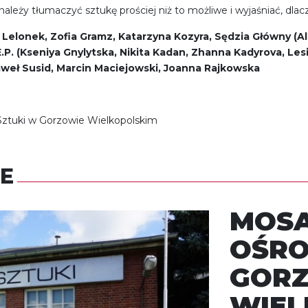
leży tłumaczyć sztukę prościej niż to możliwe i wyjaśniać, dlac
elonek, Zofia Gramz, Katarzyna Kozyra, Sędzia Główny (Al
E.P. (Kseniya Gnylytska, Nikita Kadan, Zhanna Kadyrova, L
aweł Susid, Marcin Maciejowski, Joanna Rajkowska
 Sztuki w Gorzowie Wielkopolskim
E
MOSA
OŚRO
GOR
WIEL