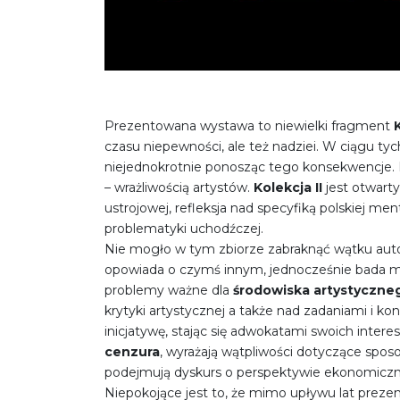
Prezentowana wystawa to niewielki fragment
K
czasu niepewności, ale też nadziei. W ciągu t
niejednokrotnie ponosząc tego konsekwencje. B
– wrażliwością artystów.
Kolekcja II
jest otwarty
ustrojowej, refleksja nad specyfiką polskiej m
problematyki uchodźczej.
Nie mogło w tym zbiorze zabraknąć wątku aut
opowiada o czymś innym, jednocześnie bada moż
problemy ważne dla
środowiska artystyczne
krytyki artystycznej a także nad zadaniami i ko
inicjatywę, stając się adwokatami swoich inte
cenzura
, wyrażają wątpliwości dotyczące spo
podejmują dyskurs o perspektywie ekonomiczne
Niepokojące jest to, że mimo upływu lat prezen