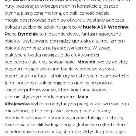
huty, pozostając w bezpośrednim kontakcie z jeszcze
płynną, plastyczną materią, co publiczność będzie
mogła obserwować dzień po otwarciu wystawy podczas
pokazu rzeźbienia szkła na gorąco w
hucie ASP Wrocław
.
Prace
Byrdziak
to niestandardowe, fantasmagoryczne
obiekty, usytuowane pomiędzy groteską a surrealizmem
obiektowym oraz z nutą estetyki kampu. W swojej
praktyce artystka nawiązuje do afektywności
kobiecego ciała oraz seksualności.
Mowlds
tworzy obiekty
przypominające splecione tkanki w procesie wzrostu,
przemiany i mutacji – struktury w estetyce niesamowitości
(ang. uncanny) funkcjonujące na granicy organizmu
i cielesnej intensywności, które kuratorka kojarzy
z feministycznym body horrorem.
Maja
Kitajewska
wybiera medytacyjną pracę w zaciszu swojego
mieszkania, gdzie cierpliwie tworzy prace z tysięcy
drobnych szklanych paciorków, przekształcając technikę
tworzenia z koralików kojarzoną z „kobiecym rękodziełem”
w pełnoprawną rzeźbiarską strategię. Artystka, posługując