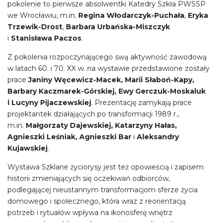
pokolenie to pierwsze absolwentki Katedry Szkła PWSSP
we Wrocławiu, m.in.
Regina Włodarczyk-Puchała
,
Eryka
Trzewik-Drost
,
Barbara Urbańska-Miszczyk
i
Stanisława Paczos
.
Z pokolenia rozpoczynającego swą aktywność zawodową
w latach 60. i 70. XX w. na wystawie przedstawione zostały
prace
Janiny Węcewicz-Macek, Marii Słaboń-Kapy,
Barbary Kaczmarek-Górskiej, Ewy Gerczuk-Moskaluk
i Lucyny Pijaczewskiej
. Prezentację zamykają prace
projektantek działających po transformacji 1989 r.,
m.in.
Małgorzaty Dajewskiej, Katarzyny Hałas,
Agnieszki Leśniak, Agnieszki Bar
i
Aleksandry
Kujawskiej
.
Wystawa Szklane życiorysy jest też opowieścią i zapisem
historii zmieniających się oczekiwań odbiorców,
podlegającej nieustannym transformacjom sferze życia
domowego i społecznego, która wraz z reorientacją
potrzeb i rytuałów wpływa na ikonosferę wnętrz