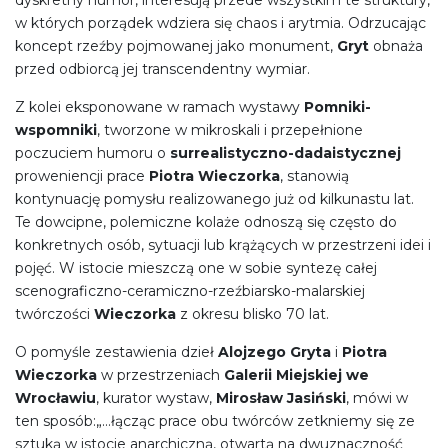
w których porządek wdziera się chaos i arytmia. Odrzucając
koncept rzeźby pojmowanej jako monument,
Gryt
obnaża
przed odbiorcą jej transcendentny wymiar.
Z kolei eksponowane w ramach wystawy
Pomniki-
wspomniki
, tworzone w mikroskali i przepełnione
poczuciem humoru o
surrealistyczno-dadaistycznej
proweniencji prace
Piotra Wieczorka
, stanowią
kontynuację pomysłu realizowanego już od kilkunastu lat.
Te dowcipne, polemiczne kolaże odnoszą się często do
konkretnych osób, sytuacji lub krążących w przestrzeni idei i
pojęć. W istocie mieszczą one w sobie syntezę całej
scenograficzno-ceramiczno-rzeźbiarsko-malarskiej
twórczości
Wieczorka
z okresu blisko 70 lat.
O pomyśle zestawienia dzieł
Alojzego Gryta
i
Piotra
Wieczorka
w przestrzeniach
Galerii Miejskiej we
Wrocławiu
, kurator wystaw,
Mirosław Jasiński
, mówi w
ten sposób:„…łącząc prace obu twórców zetkniemy się ze
sztuką w istocie anarchiczną, otwartą na dwuznaczność