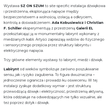
Wystawa
SZ ON SZUM
to site-specific instalacja dźwiękowa
i przestrzenna, eksplorująca napięcie między
bezpieczeństwem a wolnością, izolacją a odkryciem,
kontrolą a doświadczeniem.
Ada Kobusiewicz i Christian
F. Schiller
eksperymentują z przestrzenią
Galerii EL
przekształcając ją w monumentalny labirynt wykonany z
miedzianych kabli. Artyści zapraszają widzów do fizycznego
i sensorycznego przejścia przez struktury labiryntu i
elektrycznego napięcia.
Trzy główne elementy wystawy to labirynt, miedź i dźwięk.
Labirynt
od wieków symbolizuje zarówno poszukiwanie
sensu, jak i ryzyko zagubienia. To figura dwuznaczna –
jednocześnie ogranicza i prowadzi ku oświeceniu. W tej
instalacji zyskuje dodatkowy wymiar – jest strukturą
przewodzącą dźwięk i elektryczność, przestrzenią aktywną,
która oddziałuje na odwiedzających nie tylko wizualnie, ale
też poprzez dotyk i dźwięk.