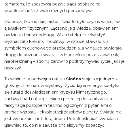
tematem, ile soczewką pozwalającą spojrzeć na
współczesność z wielu różnych perspektyw.
Od początku ludzkiej historii światło było czymś więcej niż
zjawiskiem fizycznym. Łączono je z wiedzą, objawieniem,
nadzieją i transcendencją. W architekturze świątyń
wyznaczało kierunki modlitwy, w sztuce stawało się
symbolem duchowego przebudzenia, a w nauce otwierało
drogę do poznania świata. Jednocześnie pozostawało siłą
nieokiełznaną – zdolną zarówno podtrzymywać życie, jak i je
niszczyć.
To właśnie ta podwójna natura
Słońca
staje się jednym z
głównych tematów wystawy. Życiodajna energia spotyka
się tutaj z doświadczeniem kryzysu klimatycznego,
zachwyt nad naturą z lękiem przed jej destabilizacją, a
fascynacja postępem technologicznym z pytaniami o
granice wzrostu i eksploatacji zasobów planety. Światło nie
jest wyłącznie metaforą dobra. Potrafi oślepiać, wypalać i
ujawniać to, co nie zawsze chcielibyśmy zobaczyć.