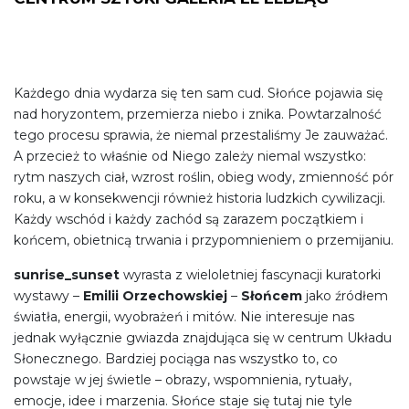
Każdego dnia wydarza się ten sam cud. Słońce pojawia się
nad horyzontem, przemierza niebo i znika. Powtarzalność
tego procesu sprawia, że niemal przestaliśmy Je zauważać.
A przecież to właśnie od Niego zależy niemal wszystko:
rytm naszych ciał, wzrost roślin, obieg wody, zmienność pór
roku, a w konsekwencji również historia ludzkich cywilizacji.
Każdy wschód i każdy zachód są zarazem początkiem i
końcem, obietnicą trwania i przypomnieniem o przemijaniu.
sunrise_sunset
wyrasta z wieloletniej fascynacji kuratorki
wystawy –
Emilii Orzechowskiej
–
Słońcem
jako źródłem
światła, energii, wyobrażeń i mitów. Nie interesuje nas
jednak wyłącznie gwiazda znajdująca się w centrum Układu
Słonecznego. Bardziej pociąga nas wszystko to, co
powstaje w jej świetle – obrazy, wspomnienia, rytuały,
emocje, idee i marzenia. Słońce staje się tutaj nie tyle