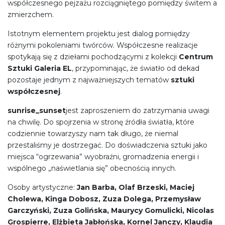
współczesnego pejzażu rozciągniętego pomiędzy świtem a
zmierzchem.
Istotnym elementem projektu jest dialog pomiędzy
różnymi pokoleniami twórców. Współczesne realizacje
spotykają się z dziełami pochodzącymi z kolekcji
Centrum
Sztuki Galeria EL
, przypominając, że światło od dekad
pozostaje jednym z najważniejszych tematów
sztuki
współczesnej
.
sunrise_sunset
jest zaproszeniem do zatrzymania uwagi
na chwilę. Do spojrzenia w stronę źródła światła, które
codziennie towarzyszy nam tak długo, że niemal
przestaliśmy je dostrzegać. Do doświadczenia sztuki jako
miejsca “ogrzewania” wyobraźni, gromadzenia energii i
wspólnego „naświetlania się” obecnością innych.
Osoby artystyczne:
Jan Barba, Olaf Brzeski, Maciej
Cholewa, Kinga Dobosz, Zuza Dolega, Przemysław
Garczyński, Zuza Golińska, Maurycy Gomulicki, Nicolas
Grospierre, Elżbieta Jabłońska, Kornel Janczy, Klaudia