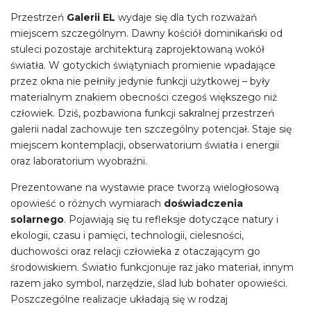
Przestrzeń
Galerii EL
wydaje się dla tych rozważań
miejscem szczególnym. Dawny kościół dominikański od
stuleci pozostaje architekturą zaprojektowaną wokół
światła. W gotyckich świątyniach promienie wpadające
przez okna nie pełniły jedynie funkcji użytkowej – były
materialnym znakiem obecności czegoś większego niż
człowiek. Dziś, pozbawiona funkcji sakralnej przestrzeń
galerii nadal zachowuje ten szczególny potencjał. Staje się
miejscem kontemplacji, obserwatorium światła i energii
oraz laboratorium wyobraźni.
Prezentowane na wystawie prace tworzą wielogłosową
opowieść o różnych wymiarach
doświadczenia
solarnego
. Pojawiają się tu refleksje dotyczące natury i
ekologii, czasu i pamięci, technologii, cielesności,
duchowości oraz relacji człowieka z otaczającym go
środowiskiem. Światło funkcjonuje raz jako materiał, innym
razem jako symbol, narzędzie, ślad lub bohater opowieści.
Poszczególne realizacje układają się w rodzaj