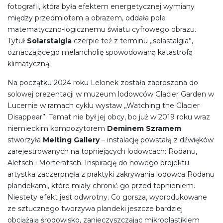
fotografii, która była efektem energetycznej wymiany
między przedmiotem a obrazem, oddała pole
matematyczno-logicznemu światu cyfrowego obrazu.
Tytuł
Solarstalgia
czerpie też z terminu „solastalgia”,
oznaczającego melancholię spowodowaną katastrofą
klimatyczną.
Na początku 2024 roku Lelonek została zaproszona do
solowej prezentacji w muzeum lodowców Glacier Garden w
Lucernie w ramach cyklu wystaw „Watching the Glacier
Disappear”. Temat nie był jej obcy, bo już w 2019 roku wraz
niemieckim kompozytorem
Deminem Szramem
stworzyła
Melting Gallery
– instalację powstałą z dźwięków
zarejestrowanych na topniejących lodowcach: Rodanu,
Aletsch i Morteratsch. Inspirację do nowego projektu
artystka zaczerpnęła z praktyki zakrywania lodowca Rodanu
plandekami, które miały chronić go przed topnieniem.
Niestety efekt jest odwrotny. Co gorsza, wyprodukowane
ze sztucznego tworzywa plandeki jeszcze bardziej
obciążają środowisko, zanieczyszczając mikroplastikiem