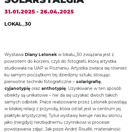
31.01.2025 - 26.04.2025
LOKAL_30
Wystawa
Diany Lelonek
w lokalu_30 związana jest z
powrotem do korzeni, czyli do fotografii, którą artystka
studiowała na UAP w Poznaniu. Artystka zwraca się również
ku samym początkom tej dziedziny sztuki, stosując
pierwotne techniki fotograficzne –
solarigrafię
,
cyjanotypię
oraz
anthotypię
. Uzyskiwane w ten sposób
obiekty są unikatowe – nie da się uzyskać dwóch takich
samych odbitek. Prace realizowane przez Lelonek powstają
w bliskiej relacji z przyrodą, która od lat jest w centrum jej
praktyki artystycznej. Tytuł wystawy kieruje nas ku słońcu
jako (niegdyś) niezbędnemu czynnikowi w procesie
powstawania zdjęć. Jak pisze André Rouillé, materialność