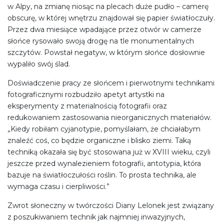
w Alpy, na zmianę niosąc na plecach duże pudło – camerę
obscurę, w której wnętrzu znajdował się papier światłoczuły.
Przez dwa miesiące wpadające przez otwór w camerze
słońce rysowało swoją drogę na tle monumentalnych
szczytów. Powstał negatyw, w którym słońce dosłownie
wypaliło swój ślad.
Doświadczenie pracy ze słońcem i pierwotnymi technikami
fotograficznymi rozbudziło apetyt artystki na
eksperymenty z materialnością fotografii oraz
redukowaniem zastosowania nieorganicznych materiałów.
„Kiedy robiłam cyjanotypie, pomyślałam, że chciałabym
znaleźć coś, co będzie organiczne i blisko ziemi. Taką
techniką okazała się być stosowana już w XVIII wieku, czyli
jeszcze przed wynalezieniem fotografii, antotypia, która
bazuje na światłoczułości roślin. To prosta technika, ale
wymaga czasu i cierpliwości.”
Zwrot słoneczny w twórczości Diany Lelonek jest związany
z poszukiwaniem technik jak najmniej inwazyjnych,