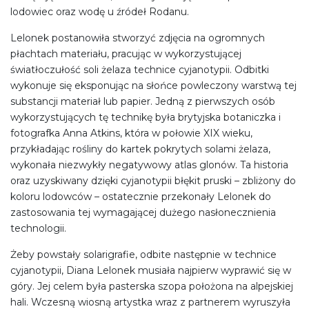
lodowiec oraz wodę u źródeł Rodanu.
Lelonek postanowiła stworzyć zdjęcia na ogromnych
płachtach materiału, pracując w wykorzystującej
światłoczułość soli żelaza technice cyjanotypii. Odbitki
wykonuje się eksponując na słońce powleczony warstwą tej
substancji materiał lub papier. Jedną z pierwszych osób
wykorzystujących tę technikę była brytyjska botaniczka i
fotografka Anna Atkins, która w połowie XIX wieku,
przykładając rośliny do kartek pokrytych solami żelaza,
wykonała niezwykły negatywowy atlas glonów. Ta historia
oraz uzyskiwany dzięki cyjanotypii błękit pruski – zbliżony do
koloru lodowców – ostatecznie przekonały Lelonek do
zastosowania tej wymagającej dużego nasłonecznienia
technologii.
Żeby powstały solarigrafie, odbite następnie w technice
cyjanotypii, Diana Lelonek musiała najpierw wyprawić się w
góry. Jej celem była pasterska szopa położona na alpejskiej
hali. Wczesną wiosną artystka wraz z partnerem wyruszyła