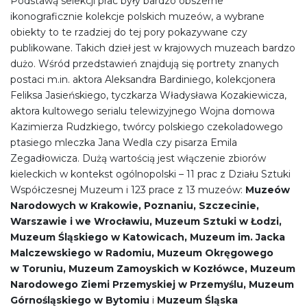
Podstawą selekcji prac były bardzo obszerne
ikonograficznie kolekcje polskich muzeów, a wybrane
obiekty to te rzadziej do tej pory pokazywane czy
publikowane. Takich dzieł jest w krajowych muzeach bardzo
dużo. Wśród przedstawień znajdują się portrety znanych
postaci m.in. aktora Aleksandra Bardiniego, kolekcjonera
Feliksa Jasieńskiego, tyczkarza Władysława Kozakiewicza,
aktora kultowego serialu telewizyjnego Wojna domowa
Kazimierza Rudzkiego, twórcy polskiego czekoladowego
ptasiego mleczka Jana Wedla czy pisarza Emila
Zegadłowicza. Dużą wartością jest włączenie zbiorów
kieleckich w kontekst ogólnopolski – 11 prac z Działu Sztuki
Współczesnej Muzeum i 123 prace z 13 muzeów:
Muzeów
Narodowych w Krakowie, Poznaniu, Szczecinie,
Warszawie i we Wrocławiu, Muzeum Sztuki w Łodzi,
Muzeum Śląskiego w Katowicach, Muzeum im. Jacka
Malczewskiego w Radomiu, Muzeum Okręgowego
w Toruniu, Muzeum Zamoyskich w Kozłówce, Muzeum
Narodowego Ziemi Przemyskiej w Przemyślu, Muzeum
Górnośląskiego w Bytomiu
i
Muzeum Śląska