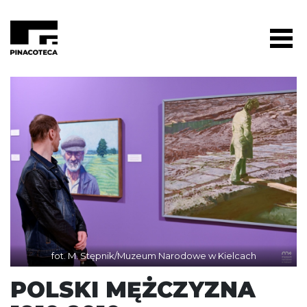
fot. M. Stępnik/Muzeum Narodowe w Kielcach
POLSKI MĘŻCZYZNA