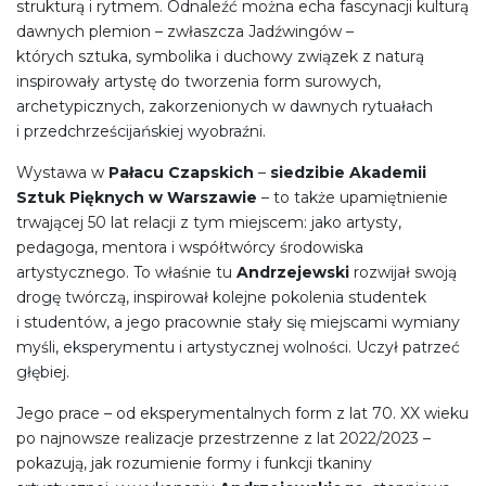
strukturą i rytmem. Odnaleźć można echa fascynacji kulturą
dawnych plemion – zwłaszcza Jadźwingów –
których sztuka, symbolika i duchowy związek z naturą
inspirowały artystę do tworzenia form surowych,
archetypicznych, zakorzenionych w dawnych rytuałach
i przedchrześcijańskiej wyobraźni.
Wystawa w
Pałacu Czapskich
–
siedzibie Akademii
Sztuk Pięknych w Warszawie
– to także upamiętnienie
trwającej 50 lat relacji z tym miejscem: jako artysty,
pedagoga, mentora i współtwórcy środowiska
artystycznego. To właśnie tu
Andrzejewski
rozwijał swoją
drogę twórczą, inspirował kolejne pokolenia studentek
i studentów, a jego pracownie stały się miejscami wymiany
myśli, eksperymentu i artystycznej wolności. Uczył patrzeć
głębiej.
Jego prace – od eksperymentalnych form z lat 70. XX wieku
po najnowsze realizacje przestrzenne z lat 2022/2023 –
pokazują, jak rozumienie formy i funkcji tkaniny