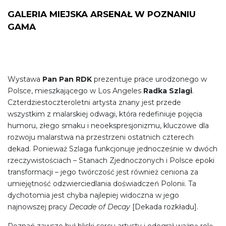
GALERIA MIEJSKA ARSENAŁ W POZNANIU
GAMA
Wystawa
Pan Pan RDK
prezentuje prace urodzonego w
Polsce, mieszkającego w Los Angeles
Radka Szlagi
.
Czterdziestoczteroletni artysta znany jest przede
wszystkim z malarskiej odwagi, która redefiniuje pojęcia
humoru, złego smaku i neoekspresjonizmu, kluczowe dla
rozwoju malarstwa na przestrzeni ostatnich czterech
dekad. Ponieważ Szlaga funkcjonuje jednocześnie w dwóch
rzeczywistościach – Stanach Zjednoczonych i Polsce epoki
transformacji – jego twórczość jest również ceniona za
umiejętność odzwierciedlania doświadczeń Polonii. Ta
dychotomia jest chyba najlepiej widoczna w jego
najnowszej pracy
Decade of Decay
[Dekada rozkładu].
Poznań zawsze był bliski sercu artysty i odegrał ważną rolę