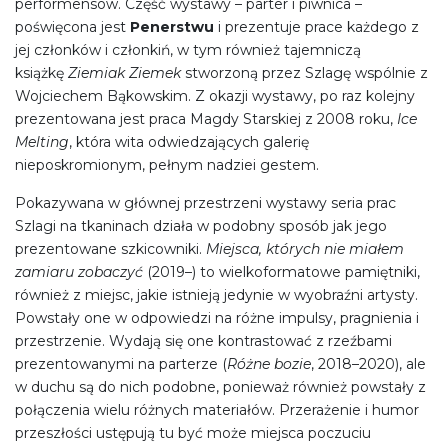
performensów. Część wystawy – parter i piwnica –
poświęcona jest
Penerstwu
i prezentuje prace każdego z
jej członków i członkiń, w tym również tajemniczą
książkę
Ziemiak Ziemek
stworzoną przez Szlagę wspólnie z
Wojciechem Bąkowskim. Z okazji wystawy, po raz kolejny
prezentowana jest praca Magdy Starskiej z 2008 roku,
Ice
Melting
, która wita odwiedzających galerię
nieposkromionym, pełnym nadziei gestem.
Pokazywana w głównej przestrzeni wystawy seria prac
Szlagi na tkaninach działa w podobny sposób jak jego
prezentowane szkicowniki.
Miejsca, których nie miałem
zamiaru zobaczyć
(2019–) to wielkoformatowe pamiętniki,
również z miejsc, jakie istnieją jedynie w wyobraźni artysty.
Powstały one w odpowiedzi na różne impulsy, pragnienia i
przestrzenie. Wydają się one kontrastować z rzeźbami
prezentowanymi na parterze (
Różne bozie
, 2018–2020), ale
w duchu są do nich podobne, ponieważ również powstały z
połączenia wielu różnych materiałów. Przerażenie i humor
przeszłości ustępują tu być może miejsca poczuciu