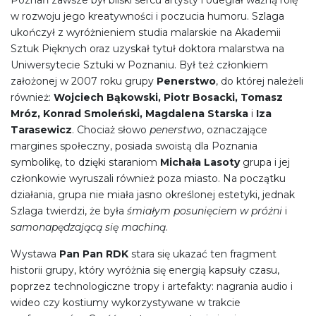
w rozwoju jego kreatywności i poczucia humoru. Szlaga
ukończył z wyróżnieniem studia malarskie na Akademii
Sztuk Pięknych oraz uzyskał tytuł doktora malarstwa na
Uniwersytecie Sztuki w Poznaniu. Był też członkiem
założonej w 2007 roku grupy
Penerstwo
, do której należeli
również:
Wojciech Bąkowski, Piotr Bosacki, Tomasz
Mróz, Konrad Smoleński, Magdalena Starska
i
Iza
Tarasewicz
. Chociaż słowo
penerstwo
, oznaczające
margines społeczny, posiada swoistą dla Poznania
symbolikę, to dzięki staraniom
Michała Lasoty
grupa i jej
członkowie wyruszali również poza miasto. Na początku
działania, grupa nie miała jasno określonej estetyki, jednak
Szlaga twierdzi, że była
śmiałym posunięciem w próżni
i
samonapędzającą się machiną
.
Wystawa
Pan Pan RDK
stara się ukazać ten fragment
historii grupy, który wyróżnia się energią kapsuły czasu,
poprzez technologiczne tropy i artefakty: nagrania audio i
wideo czy kostiumy wykorzystywane w trakcie