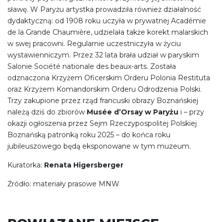
sławę. W Paryżu artystka prowadziła również działalność
dydaktyczną: od 1908 roku uczyła w prywatnej Académie
de la Grande Chaumière, udzielała także korekt malarskich
w swej pracowni. Regularnie uczestniczyła w życiu
wystawienniczym. Przez 32 lata brała udział w paryskim
Salonie Société nationale des beaux-arts. Została
odznaczona Krzyżem Oficerskim Orderu Polonia Restituta
oraz Krzyżem Komandorskim Orderu Odrodzenia Polski.
Trzy zakupione przez rząd francuski obrazy Boznańskiej
należą dziś do zbiorów
Musée d’Orsay w Paryżu
i – przy
okazji ogłoszenia przez Sejm Rzeczypospolitej Polskiej
Boznańską patronką roku 2025 – do końca roku
jubileuszowego będą eksponowane w tym muzeum.
Kuratorka:
Renata Higersberger
Źródło: materiały prasowe MNW