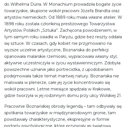
do Wilhelma Dürra. W Monachium prowadziła bogate życie
towarzyskie, skupione wokół pracowni Józefa Brandta oraz
artystów niemieckich. Od 1889 roku miała własne atelier. W
1898 roku została członkinią prestiżowego Towarzystwa
Artystów Polskich „Sztuka”. Zachęcona powodzeniem, w
tym samym roku osiadła w Paryżu, gdzie bez reszty oddała
się sztuce. W czasach, gdy kobiet nie przyjmowano na
wyższe uczelnie artystyczne, Boznańska do perfekcji
opanowała malarskie rzemiosło, wypracowała własny styl,
aktywnie uczestniczyła w życiu wystawienniczym. Zdobyła
powszechne uznanie jako portrecistka, z upodobaniem
podejmowała także temat martwej natury. Boznańska nie
malowała w plenerze, całe jej życie koncentrowało się
wokół pracowni. Letnie miesiące spędzała w Krakowie,
gdzie tworzyła w jej rodzinnym domu przy ulicy Wolskiej 21.
Pracownie Boznańskiej obrosły legendą – tam odbywały się
spotkania towarzyskie w międzynarodowym gronie, tam
powstawały charakterystyczne, ekspresyjne w formie
portrety psychologiczne, które przyniosły jej światową