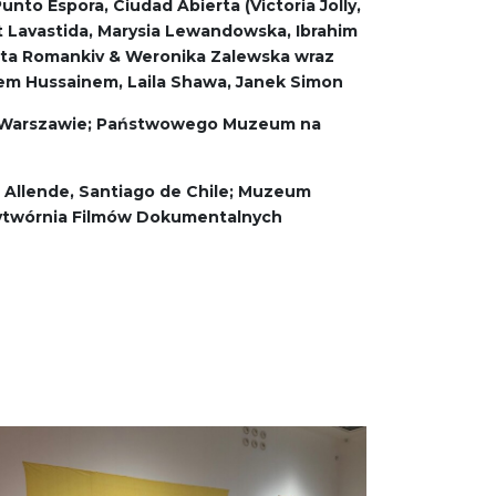
nto Espora, Ciudad Abierta (Victoria Jolly,
et Lavastida, Marysia Lewandowska, Ibrahim
rta Romankiv & Weronika Zalewska wraz
em Hussainem, Laila Shawa, Janek Simon
o w Warszawie; Państwowego Muzeum na
r Allende, Santiago de Chile; Muzeum
 Wytwórnia Filmów Dokumentalnych