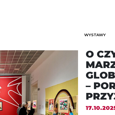
WYSTAWY
O CZ
MAR
GLOB
– PO
PRZY
17.10.202