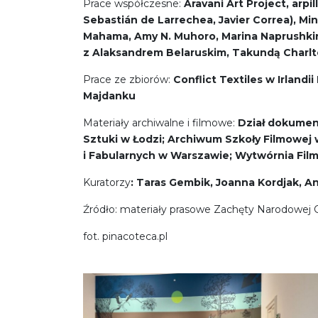
Prace współczesne:
Aravani Art Project, arp
Sebastián de Larrechea, Javier Correa), Mi
Mahama, Amy N. Muhoro, Marina Naprushkin
z Alaksandrem Belaruskim, Takundą Charl
Prace ze zbiorów:
Conflict Textiles w Irlan
Majdanku
Materiały archiwalne i filmowe:
Dział dokument
Sztuki w Łodzi; Archiwum Szkoły Filmowej
i Fabularnych w Warszawie; Wytwórnia Fi
Kuratorzy
:
Taras Gembik, Joanna Kordjak, A
Źródło: materiały prasowe Zachęty Narodowej Ga
fot. pinacoteca.pl