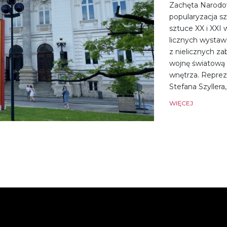
Zachęta Narodowa
popularyzacja s
sztuce XX i XXI
licznych wysta
z nielicznych za
wojnę światową 
wnętrza. Reprez
Stefana Szyllera
WIĘCEJ