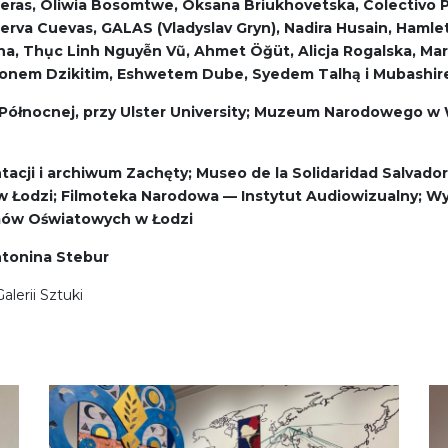
illeras, Oliwia Bosomtwe, Oksana Briukhovetska, Colectivo Pu
nerva Cuevas, GALAS (Vladyslav Gryn), Nadira Husain, Haml
a, Thục Linh Nguyễn Vũ, Ahmet Öğüt, Alicja Rogalska, Ma
tonem Dzikitim, Eshwetem Dube, Syedem Talhą i Mubashir
dii Północnej, przy Ulster University; Muzeum Narodoweg
acji i archiwum Zachęty; Museo de la Solidaridad Salvado
 w Łodzi; Filmoteka Narodowa — Instytut Audiowizualny;
lmów Oświatowych w Łodzi
ntonina Stebur
lerii Sztuki