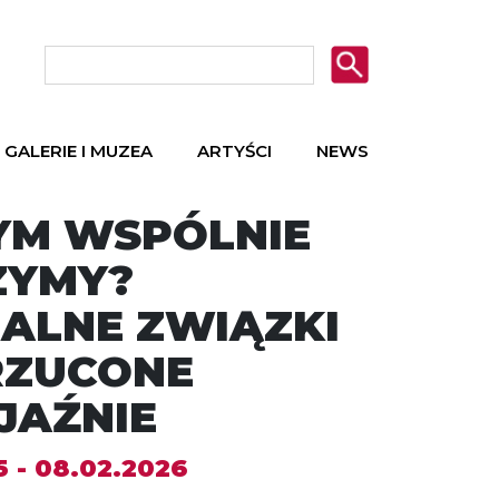
GALERIE I MUZEA
ARTYŚCI
NEWS
YM WSPÓLNIE
ZYMY?
ALNE ZWIĄZKI
RZUCONE
JAŹNIE
5 - 08.02.2026