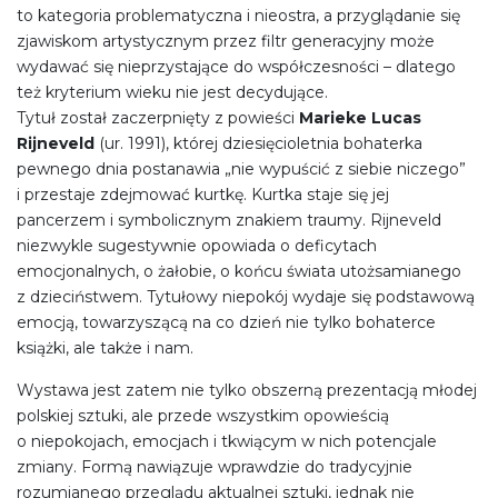
to kategoria problematyczna i nieostra, a przyglądanie się
zjawiskom artystycznym przez filtr generacyjny może
wydawać się nieprzystające do współczesności – dlatego
też kryterium wieku nie jest decydujące.
Tytuł został zaczerpnięty z powieści
Marieke Lucas
Rijneveld
(ur. 1991), której dziesięcioletnia bohaterka
pewnego dnia postanawia „nie wypuścić z siebie niczego”
i przestaje zdejmować kurtkę. Kurtka staje się jej
pancerzem i symbolicznym znakiem traumy. Rijneveld
niezwykle sugestywnie opowiada o deficytach
emocjonalnych, o żałobie, o końcu świata utożsamianego
z dzieciństwem. Tytułowy niepokój wydaje się podstawową
emocją, towarzyszącą na co dzień nie tylko bohaterce
książki, ale także i nam.
Wystawa jest zatem nie tylko obszerną prezentacją młodej
polskiej sztuki, ale przede wszystkim opowieścią
o niepokojach, emocjach i tkwiącym w nich potencjale
zmiany. Formą nawiązuje wprawdzie do tradycyjnie
rozumianego przeglądu aktualnej sztuki, jednak nie