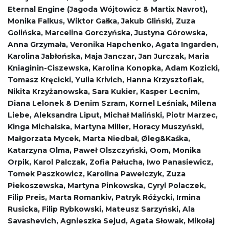
Eternal Engine (Jagoda Wójtowicz & Martix Navrot),
Monika Falkus, Wiktor Gałka, Jakub Gliński, Zuza
Golińska, Marcelina Gorczyńska, Justyna Górowska,
Anna Grzymała, Veronika Hapchenko, Agata Ingarden,
Karolina Jabłońska, Maja Janczar, Jan Jurczak, Maria
Kniaginin-Ciszewska, Karolina Konopka, Adam Kozicki,
Tomasz Kręcicki, Yulia Krivich, Hanna Krzysztofiak,
Nikita Krzyżanowska, Sara Kukier, Kasper Lecnim,
Diana Lelonek & Denim Szram, Kornel Leśniak, Milena
Liebe, Aleksandra Liput, Michał Maliński, Piotr Marzec,
Kinga Michalska, Martyna Miller, Horacy Muszyński,
Małgorzata Mycek, Marta Niedbał, Øleg&Kaśka,
Katarzyna Olma, Paweł Olszczyński, Oom, Monika
Orpik, Karol Palczak, Zofia Pałucha, Iwo Panasiewicz,
Tomek Paszkowicz, Karolina Pawelczyk, Zuza
Piekoszewska, Martyna Pinkowska, Cyryl Polaczek,
Filip Preis, Marta Romankiv, Patryk Różycki, Irmina
Rusicka, Filip Rybkowski, Mateusz Sarzyński, Ala
Savashevich, Agnieszka Sejud, Agata Słowak, Mikołaj