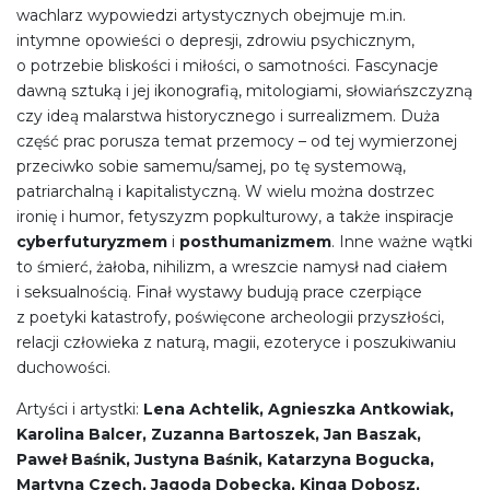
wachlarz wypowiedzi artystycznych obejmuje m.in.
intymne opowieści o depresji, zdrowiu psychicznym,
o potrzebie bliskości i miłości, o samotności. Fascynacje
dawną sztuką i jej ikonografią, mitologiami, słowiańszczyzną
czy ideą malarstwa historycznego i surrealizmem. Duża
część prac porusza temat przemocy – od tej wymierzonej
przeciwko sobie samemu/samej, po tę systemową,
patriarchalną i kapitalistyczną. W wielu można dostrzec
ironię i humor, fetyszyzm popkulturowy, a także inspiracje
cyberfuturyzmem
i
posthumanizmem
. Inne ważne wątki
to śmierć, żałoba, nihilizm, a wreszcie namysł nad ciałem
i seksualnością. Finał wystawy budują prace czerpiące
z poetyki katastrofy, poświęcone archeologii przyszłości,
relacji człowieka z naturą, magii, ezoteryce i poszukiwaniu
duchowości.
Artyści i artystki:
Lena Achtelik, Agnieszka Antkowiak,
Karolina Balcer, Zuzanna Bartoszek, Jan Baszak,
Paweł Baśnik, Justyna Baśnik, Katarzyna Bogucka,
Martyna Czech, Jagoda Dobecka, Kinga Dobosz,