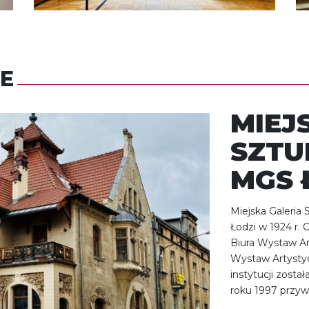
E
MIEJ
SZTU
MGS 
Miejska Galeria 
Łodzi w 1924 r. O
Biura Wystaw Ar
Wystaw Artystyc
instytucji zosta
roku 1997 przyw