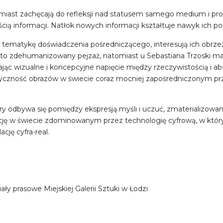
iast zachęcają do refleksji nad statusem samego medium i pro
ością informacji. Natłok nowych informacji kształtuje nawyk ich 
ją tematykę doświadczenia pośredniczącego, interesują ich obrz
t to zdehumanizowany pejzaż, natomiast u Sebastiana Trzoski m
jąc wizualne i koncepcyjne napięcie między rzeczywistością i ab
tyczność obrazów w świecie coraz mocniej zapośredniczonym prz
ry odbywa się pomiędzy ekspresją myśli i uczuć, zmaterializowan
cję w świecie zdominowanym przez technologię cyfrową, w którym
cję cyfra-real.
ały prasowe Miejskiej Galerii Sztuki w Łodzi