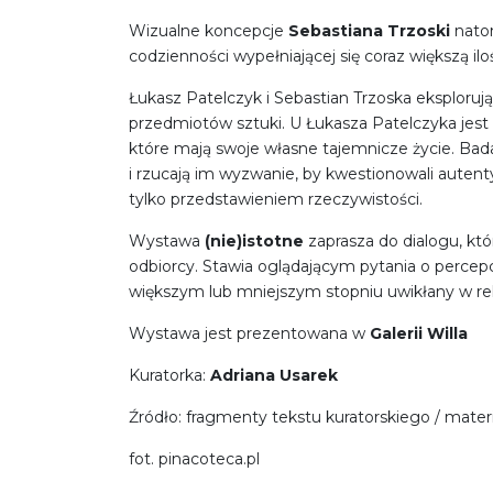
Wizualne koncepcje
Sebastiana Trzoski
natom
codzienności wypełniającej się coraz większą il
Łukasz Patelczyk i Sebastian Trzoska eksploru
przedmiotów sztuki. U Łukasza Patelczyka jes
które mają swoje własne tajemnicze życie. Bada
i rzucają im wyzwanie, by kwestionowali auten
tylko przedstawieniem rzeczywistości.
Wystawa
(nie)istotne
zaprasza do dialogu, któ
odbiorcy. Stawia oglądającym pytania o percep
większym lub mniejszym stopniu uwikłany w rela
Wystawa jest prezentowana w
Galerii Willa
Kuratorka:
Adriana Usarek
Źródło: fragmenty tekstu kuratorskiego / materi
fot. pinacoteca.pl