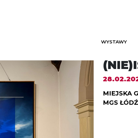
WYSTAWY
(NIE
28.02.20
MIEJSKA G
MGS ŁÓDŹ