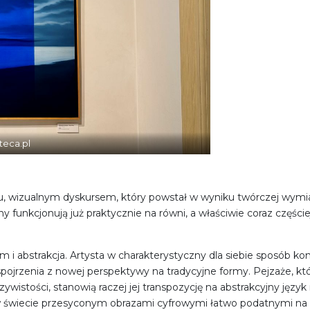
teca.pl
 wizualnym dyskursem, który powstał w wyniku twórczej wymia
lny funkcjonują już praktycznie na równi, a właściwie coraz części
izm i abstrakcja. Artysta w charakterystyczny dla siebie sposób 
spojrzenia z nowej perspektywy na tradycyjne formy. Pejzaże, k
istości, stanowią raczej jej transpozycję na abstrakcyjny język
 w świecie przesyconym obrazami cyfrowymi łatwo podatnymi na