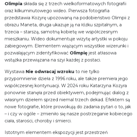
Olimpia
składa się z trzech wielkoformatowych fotografii
oraz kilkuminutowego wideo. Pierwsza fotografia
przedstawia Kozyrę upozowaną na podobieństwo Olimpii z
obrazu Maneta, druga ukazuje ją na łóżku szpitalnym, a
trzecia – starszą, samotną kobietę we współczesnym
mieszkaniu. Wideo dokumentuje wizytę artystki w pokoju
zabiegowym. Elementem wiążącym wszystkie wizerunki i
pozwalającym zidentyfikować
Olimpię
jest atłasowa
wstążka przewiązana na szyi każdej z postaci.
Wystawa
Nie odwracaj wzroku
to nie tylko
przypomnienie dzieła z 1996 roku, ale także premiera jego
współczesnej kontynuacji. W 2024 roku Katarzyna Kozyra
ponownie stanęła przed obiektywem, podejmując dialog z
własnym dziełem sprzed niemal trzech dekad. Efektem są
nowe fotografie, które prowokują do zadania pytań o to, jak
– i czy w ogóle – zmieniło się nasze postrzeganie kobiecego
ciała, starości, choroby i śmierci.
Istotnym elementem ekspozycji jest przestrzeń