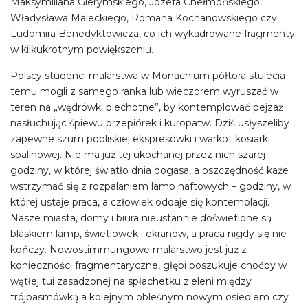
Maksymiliana Gierymskiego, Józefa Chełmońskiego,
Władysława Maleckiego, Romana Kochanowskiego czy
Ludomira Benedyktowicza, co ich wykadrowane fragmenty
w kilkukrotnym powiększeniu.
Polscy studenci malarstwa w Monachium półtora stulecia
temu mogli z samego ranka lub wieczorem wyruszać w
teren na „wędrówki piechotne”, by kontemplować pejzaż
nasłuchując śpiewu przepiórek i kuropatw. Dziś usłyszeliby
zapewne szum pobliskiej ekspresówki i warkot kosiarki
spalinowej. Nie ma już tej ukochanej przez nich szarej
godziny, w której światło dnia dogasa, a oszczędność każe
wstrzymać się z rozpalaniem lamp naftowych – godziny, w
której ustaje praca, a człowiek oddaje się kontemplacji.
Nasze miasta, domy i biura nieustannie doświetlone są
blaskiem lamp, świetlówek i ekranów, a praca nigdy się nie
kończy. Nowostimmungowe malarstwo jest już z
konieczności fragmentaryczne, głębi poszukuje choćby w
wątłej tui zasadzonej na spłachetku zieleni między
trójpasmówką a kolejnym obleśnym nowym osiedlem czy