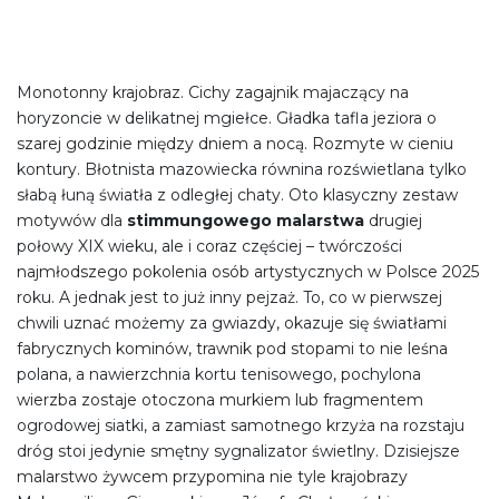
Monotonny krajobraz. Cichy zagajnik majaczący na
horyzoncie w delikatnej mgiełce. Gładka tafla jeziora o
szarej godzinie między dniem a nocą. Rozmyte w cieniu
kontury. Błotnista mazowiecka równina rozświetlana tylko
słabą łuną światła z odległej chaty. Oto klasyczny zestaw
motywów dla
stimmungowego malarstwa
drugiej
połowy XIX wieku, ale i coraz częściej – twórczości
najmłodszego pokolenia osób artystycznych w Polsce 2025
roku. A jednak jest to już inny pejzaż. To, co w pierwszej
chwili uznać możemy za gwiazdy, okazuje się światłami
fabrycznych kominów, trawnik pod stopami to nie leśna
polana, a nawierzchnia kortu tenisowego, pochylona
wierzba zostaje otoczona murkiem lub fragmentem
ogrodowej siatki, a zamiast samotnego krzyża na rozstaju
dróg stoi jedynie smętny sygnalizator świetlny. Dzisiejsze
malarstwo żywcem przypomina nie tyle krajobrazy