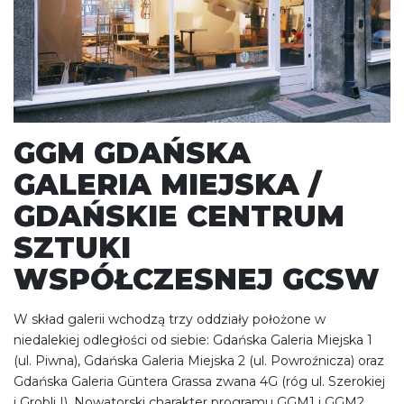
GGM GDAŃSKA
GALERIA MIEJSKA /
GDAŃSKIE CENTRUM
SZTUKI
WSPÓŁCZESNEJ GCSW
W skład galerii wchodzą trzy oddziały położone w
niedalekiej odległości od siebie: Gdańska Galeria Miejska 1
(ul. Piwna), Gdańska Galeria Miejska 2 (ul. Powroźnicza) oraz
Gdańska Galeria Güntera Grassa zwana 4G (róg ul. Szerokiej
i Grobli I). Nowatorski charakter programu GGM1 i GGM2