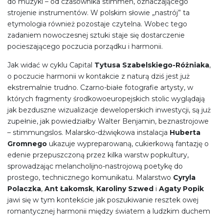
do muzyki – od czasownika stimmen, oznaczającego
strojenie instrumentów. W polskim słowie „nastrój” ta
etymologia również pozostaje czytelna. Wobec tego
zadaniem nowoczesnej sztuki staje się dostarczenie
pocieszającego poczucia porządku i harmonii.
Jak widać w cyklu Capital
Tytusa Szabelskiego-Różniaka
,
o poczucie harmonii w kontakcie z naturą dziś jest już
ekstremalnie trudno. Czarno-białe fotografie artysty, w
których fragmenty środkowoeuropejskich stolic wyglądają
jak bezduszne wizualizacje deweloperskich inwestycji, są już
zupełnie, jak powiedziałby Walter Benjamin, beznastrojowe
– stimmungslos. Malarsko-dźwiękowa instalacja
Huberta
Gromnego
ukazuje wypreparowaną, cukierkową fantazję o
edenie przepuszczoną przez kilka warstw popkultury,
sprowadzając melancholijno-nastrojową poetykę do
prostego, technicznego komunikatu. Malarstwo
Cyryla
Polaczka
,
Ant Łakomsk
,
Karoliny Szwed
i
Agaty Popik
jawi się w tym kontekście jak poszukiwanie resztek owej
romantycznej harmonii między światem a ludzkim duchem