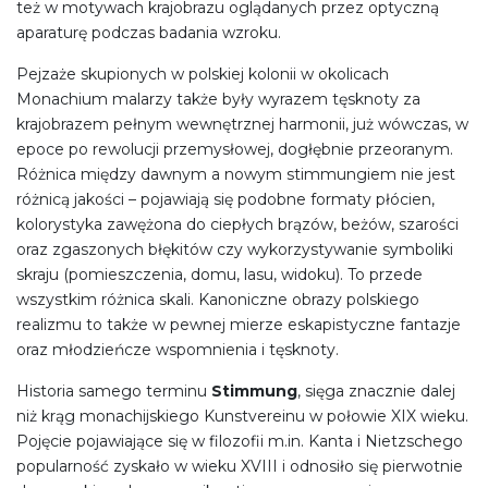
też w motywach krajobrazu oglądanych przez optyczną
aparaturę podczas badania wzroku.
Pejzaże skupionych w polskiej kolonii w okolicach
Monachium malarzy także były wyrazem tęsknoty za
krajobrazem pełnym wewnętrznej harmonii, już wówczas, w
epoce po rewolucji przemysłowej, dogłębnie przeoranym.
Różnica między dawnym a nowym stimmungiem nie jest
różnicą jakości – pojawiają się podobne formaty płócien,
kolorystyka zawężona do ciepłych brązów, beżów, szarości
oraz zgaszonych błękitów czy wykorzystywanie symboliki
skraju (pomieszczenia, domu, lasu, widoku). To przede
wszystkim różnica skali. Kanoniczne obrazy polskiego
realizmu to także w pewnej mierze eskapistyczne fantazje
oraz młodzieńcze wspomnienia i tęsknoty.
Historia samego terminu
Stimmung
, sięga znacznie dalej
niż krąg monachijskiego Kunstvereinu w połowie XIX wieku.
Pojęcie pojawiające się w filozofii m.in. Kanta i Nietzschego
popularność zyskało w wieku XVIII i odnosiło się pierwotnie