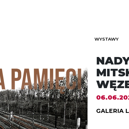
WYSTAWY
NAD
MITS
WĘZE
06.06.20
GALERIA 