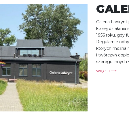
GALE
Galeria Labirynt
której działania
1956 roku, gdy 
Regularnie odbyw
których można n
i twórczyń dopi
szeregu innych w
WIĘCEJ