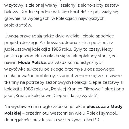
wizytowy, z zielonej wełny i szalony, zielono-złoty zestaw
balowy. Krótkie spodnie w takim kontekście pojawiały się
głównie na wybiegach, w kolekcjach największych
projektantów.
Uwagę przyciągają także dwie wielkie i ciepłe spódnice
projektu Jerzego Antkowiaka. Jedna z nich pochodzi z
jubileuszowej kolekcji z 1983 roku. Były to czasy, kiedy
polska gospodarka znalazła się w tak opłakany stanie, że
nawet
Moda Polska
, dla władz komunistycznych
wizytówka sukcesu polskiego przemysłu odzieżowego,
miała poważne problemy z zaopatrzeniem się w stosowne
tkaniny na potrzeby sezonowych kolekcji. Ciepłe zestawy z
kolekcji z 1983 roku w „Polskiej Kronice Filmowej” określono
jako „Kreacje kolejkowe. Ciepłe i da się wystać”.
Na wystawie nie mogło zabraknąć także
płaszcza z Mody
Polskiej
– przedmiotu westchnień wielu Polek i symbolu
dobrej jakości oraz luksusu w rzeczywistości PRL.