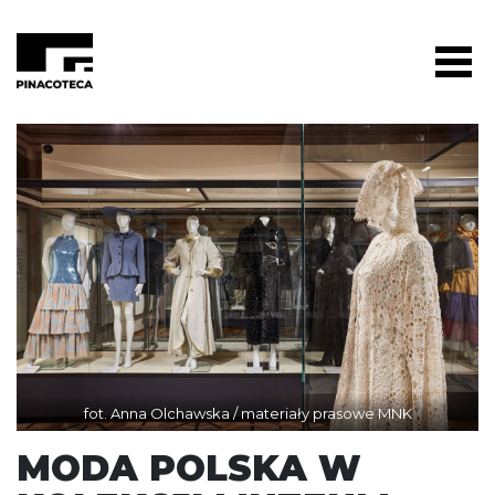
fot. Anna Olchawska / materiały prasowe MNK
MODA POLSKA W