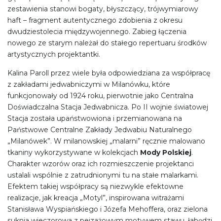
zestawienia stanowi bogaty, błyszczący, trójwymiarowy
haft – fragment autentycznego zdobienia z okresu
dwudziestolecia międzywojennego. Zabieg łączenia
nowego ze starym należał do stałego repertuaru środków
artystycznych projektantki.
Kalina Paroll przez wiele była odpowiedziana za współpracę
z zakładami jedwabniczymi w Milanówku, które
funkcjonowały od 1924 roku, pierwotnie jako Centralna
Doświadczalna Stacja Jedwabnicza. Po II wojnie światowej
Stacja została upaństwowiona i przemianowana na
Państwowe Centralne Zakłady Jedwabiu Naturalnego
„Milanówek”. W milanowskiej „malarni” ręcznie malowano
tkaniny wykorzystywane w kolekcjach
Mody Polskiej
.
Charakter wzorów oraz ich rozmieszczenie projektanci
ustalali wspólnie z zatrudnionymi tu na stałe malarkami.
Efektem takiej współpracy są niezwykle efektowne
realizacje, jak kreacja „Motyl”, inspirowana witrażami
Stanisława Wyspiańskiego i Józefa Mehoffera, oraz zielona
suknia wieczorowa z pejzażowym motywem stawu, łabędzi