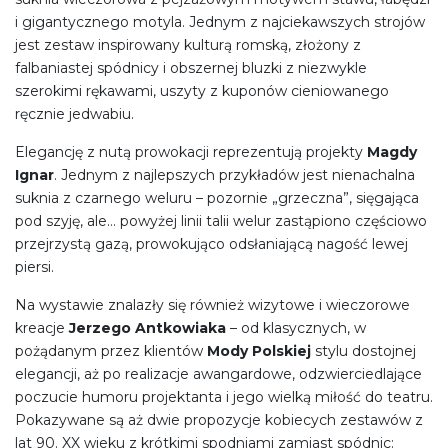
i gigantycznego motyla. Jednym z najciekawszych strojów
jest zestaw inspirowany kulturą romską, złożony z
falbaniastej spódnicy i obszernej bluzki z niezwykle
szerokimi rękawami, uszyty z kuponów cieniowanego
ręcznie jedwabiu.
Elegancję z nutą prowokacji reprezentują projekty
Magdy
Ignar
. Jednym z najlepszych przykładów jest nienachalna
suknia z czarnego weluru – pozornie „grzeczna”, sięgająca
pod szyję, ale… powyżej linii talii welur zastąpiono częściowo
przejrzystą gazą, prowokująco odsłaniającą nagość lewej
piersi.
Na wystawie znalazły się również wizytowe i wieczorowe
kreacje
Jerzego Antkowiaka
– od klasycznych, w
pożądanym przez klientów
Mody Polskiej
stylu dostojnej
elegancji, aż po realizacje awangardowe, odzwierciedlające
poczucie humoru projektanta i jego wielką miłość do teatru.
Pokazywane są aż dwie propozycje kobiecych zestawów z
lat 90. XX wieku z krótkimi spodniami zamiast spódnic: