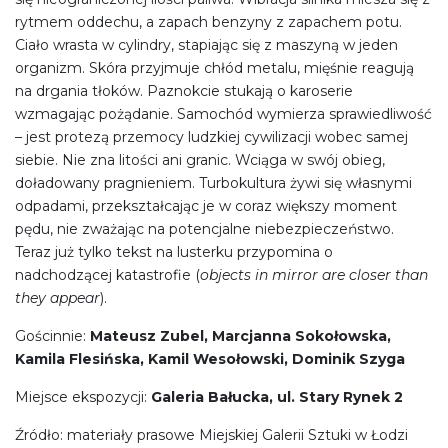
rytmem oddechu, a zapach benzyny z zapachem potu.
Ciało wrasta w cylindry, stapiając się z maszyną w jeden
organizm. Skóra przyjmuje chłód metalu, mięśnie reagują
na drgania tłoków. Paznokcie stukają o karoserie
wzmagając pożądanie. Samochód wymierza sprawiedliwość
– jest protezą przemocy ludzkiej cywilizacji wobec samej
siebie. Nie zna litości ani granic. Wciąga w swój obieg,
doładowany pragnieniem. Turbokultura żywi się własnymi
odpadami, przekształcając je w coraz większy moment
pędu, nie zważając na potencjalne niebezpieczeństwo.
Teraz już tylko tekst na lusterku przypomina o
nadchodzącej katastrofie (
objects in mirror are closer than
they appear
).
Gościnnie:
Mateusz Zubel, Marcjanna Sokołowska,
Kamila Flesińska, Kamil Wesołowski, Dominik Szyga
Miejsce ekspozycji:
Galeria Bałucka, ul. Stary Rynek 2
Źródło: materiały prasowe Miejskiej Galerii Sztuki w Łodzi