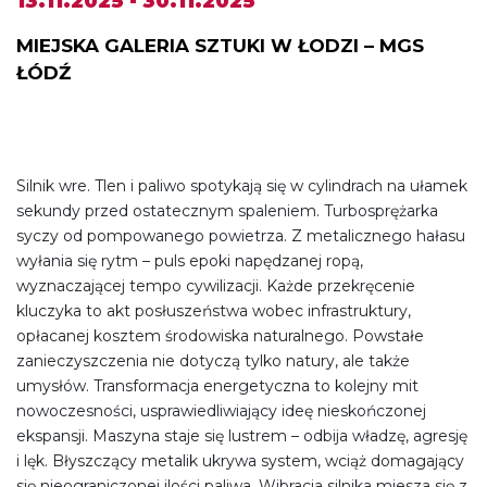
13.11.2025 - 30.11.2025
MIEJSKA GALERIA SZTUKI W ŁODZI – MGS
ŁÓDŹ
Silnik wre. Tlen i paliwo spotykają się w cylindrach na ułamek
sekundy przed ostatecznym spaleniem. Turbosprężarka
syczy od pompowanego powietrza. Z metalicznego hałasu
wyłania się rytm – puls epoki napędzanej ropą,
wyznaczającej tempo cywilizacji. Każde przekręcenie
kluczyka to akt posłuszeństwa wobec infrastruktury,
opłacanej kosztem środowiska naturalnego. Powstałe
zanieczyszczenia nie dotyczą tylko natury, ale także
umysłów. Transformacja energetyczna to kolejny mit
nowoczesności, usprawiedliwiający ideę nieskończonej
ekspansji. Maszyna staje się lustrem – odbija władzę, agresję
i lęk. Błyszczący metalik ukrywa system, wciąż domagający
się nieograniczonej ilości paliwa. Wibracja silnika miesza się z