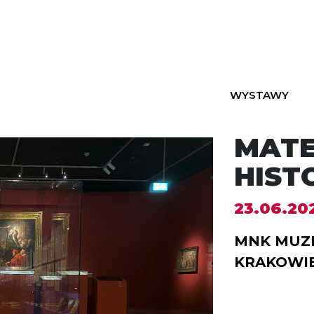
WYSTAWY
MATE
HIST
23.06.202
MNK MUZ
KRAKOWI