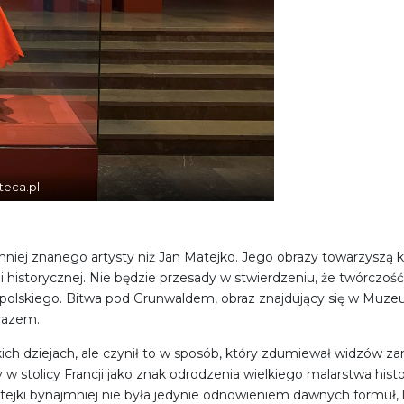
teca.pl
niej znanego artysty niż Jan Matejko. Jego obrazy towarzyszą 
i historycznej. Nie będzie przesady w stwierdzeniu, że twórczoś
du polskiego. Bitwa pod Grunwaldem, obraz znajdujący się w Mu
razem.
kich dziejach, ale czynił to w sposób, który zdumiewał widzów z
 w stolicy Francji jako znak odrodzenia wielkiego malarstwa hist
ejki bynajmniej nie była jedynie odnowieniem dawnych formuł, l