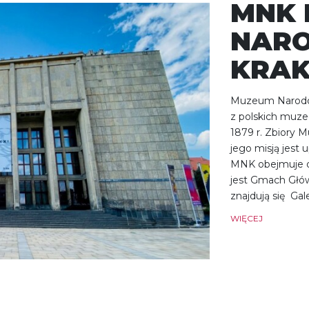
MNK
NAR
KRA
Muzeum Narodow
z polskich muze
1879 r. Zbiory 
jego misją jest 
MNK obejmuje d
jest Gmach Główn
znajdują się Gal
WIĘCEJ