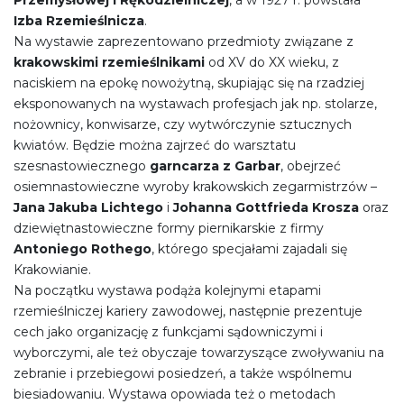
Przemysłowej i Rękodzielniczej
, a w 1927 r. powstała
Izba Rzemieślnicza
.
Na wystawie zaprezentowano przedmioty związane z
krakowskimi rzemieślnikami
od XV do XX wieku, z
naciskiem na epokę nowożytną, skupiając się na rzadziej
eksponowanych na wystawach profesjach jak np. stolarze,
nożownicy, konwisarze, czy wytwórczynie sztucznych
kwiatów. Będzie można zajrzeć do warsztatu
szesnastowiecznego
garncarza z Garbar
, obejrzeć
osiemnastowieczne wyroby krakowskich zegarmistrzów –
Jana Jakuba Lichtego
i
Johanna Gottfrieda Krosza
oraz
dziewiętnastowieczne formy piernikarskie z firmy
Antoniego Rothego
, którego specjałami zajadali się
Krakowianie.
Na początku wystawa podąża kolejnymi etapami
rzemieślniczej kariery zawodowej, następnie prezentuje
cech jako organizację z funkcjami sądowniczymi i
wyborczymi, ale też obyczaje towarzyszące zwoływaniu na
zebranie i przebiegowi posiedzeń, a także wspólnemu
biesiadowaniu. Wystawa opowiada też o metodach