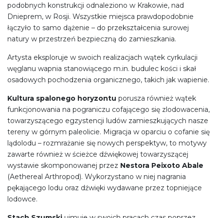
podobnych konstrukcji odnaleziono w Krakowie, nad
Dnieprem, w Rosji. Wszystkie miejsca prawdopodobnie
łączyło to samo dążenie – do przekształcenia surowej
natury w przestrzeń bezpieczną do zamieszkania.
Artysta eksploruje w swoich realizacjach wątek cyrkulacji
węglanu wapnia stanowiącego m.in. budulec kości i skał
osadowych pochodzenia organicznego, takich jak wapienie.
Kultura spalonego horyzontu
porusza również wątek
funkcjonowania na pograniczu cofającego się zlodowacenia,
towarzyszącego egzystencji ludów zamieszkujących nasze
tereny w górnym paleolicie. Migracja w oparciu o cofanie się
lądolodu – rozmrażanie się nowych perspektyw, to motywy
zawarte również w ścieżce dźwiękowej towarzyszącej
wystawie skomponowanej przez
Nestora Peixoto Abale
(Aethereal Arthropod). Wykorzystano w niej nagrania
pękającego lodu oraz dźwięki wydawane przez topniejące
lodowce.
Stach Szumski
ujmuje w swoich pracach czas poprzez