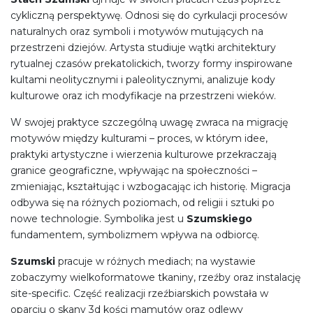
cykliczną perspektywę. Odnosi się do cyrkulacji procesów
naturalnych oraz symboli i motywów mutujących na
przestrzeni dziejów. Artysta studiuje wątki architektury
rytualnej czasów prekatolickich, tworzy formy inspirowane
kultami neolitycznymi i paleolitycznymi, analizuje kody
kulturowe oraz ich modyfikacje na przestrzeni wieków.
W swojej praktyce szczególną uwagę zwraca na migrację
motywów między kulturami – proces, w którym idee,
praktyki artystyczne i wierzenia kulturowe przekraczają
granice geograficzne, wpływając na społeczności –
zmieniając, kształtując i wzbogacając ich historię. Migracja
odbywa się na różnych poziomach, od religii i sztuki po
nowe technologie. Symbolika jest u
Szumskiego
fundamentem, symbolizmem wpływa na odbiorcę.
Szumski
pracuje w różnych mediach; na wystawie
zobaczymy wielkoformatowe tkaniny, rzeźby oraz instalację
site-specific. Część realizacji rzeźbiarskich powstała w
oparciu o skany 3d kości mamutów oraz odlewy