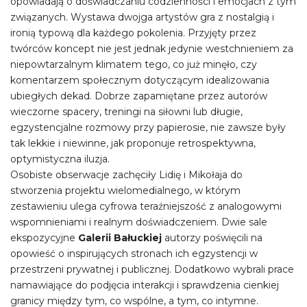
opowiadają o doświadczaniu codzienności i emocjach z tym
związanych. Wystawa dwojga artystów gra z nostalgią i
ironią typową dla każdego pokolenia. Przyjęty przez
twórców koncept nie jest jednak jedynie westchnieniem za
niepowtarzalnym klimatem tego, co już minęło, czy
komentarzem społecznym dotyczącym idealizowania
ubiegłych dekad. Dobrze zapamiętane przez autorów
wieczorne spacery, treningi na siłowni lub długie,
egzystencjalne rozmowy przy papierosie, nie zawsze były
tak lekkie i niewinne, jak proponuje retrospektywna,
optymistyczna iluzja.
Osobiste obserwacje zachęciły Lidię i Mikołaja do
stworzenia projektu wielomedialnego, w którym
zestawieniu ulega cyfrowa teraźniejszość z analogowymi
wspomnieniami i realnym doświadczeniem. Dwie sale
ekspozycyjne
Galerii Bałuckiej
autorzy poświęcili na
opowieść o inspirujących stronach ich egzystencji w
przestrzeni prywatnej i publicznej. Dodatkowo wybrali prace
namawiające do podjęcia interakcji i sprawdzenia cienkiej
granicy między tym, co wspólne, a tym, co intymne.